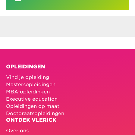
OPLEIDINGEN
Vind je opleiding
Mastersopleidingen
MBA-opleidingen
Executive education
Opleidingen op maat
Doctoraatsopleidingen
ONTDEK VLERICK
Over ons