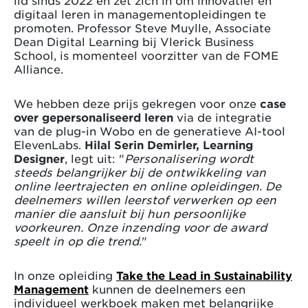
lid sinds 2022 en zet zich in om innovatief en
digitaal leren in managementopleidingen te
promoten. Professor Steve Muylle, Associate
Dean Digital Learning bij Vlerick Business
School, is momenteel voorzitter van de FOME
Alliance.
We hebben deze prijs gekregen voor onze
case
over gepersonaliseerd leren
via de integratie
van de plug-in Wobo en de generatieve AI-tool
ElevenLabs.
Hilal Serin Demirler, Learning
Designer
, legt uit: "
Personalisering wordt
steeds belangrijker bij de ontwikkeling van
online leertrajecten en online opleidingen. De
deelnemers willen leerstof verwerken op een
manier die aansluit bij hun persoonlijke
voorkeuren. Onze inzending voor de award
speelt in op die trend.
"
In onze opleiding
Take the Lead in Sustainability
Management
kunnen de deelnemers een
individueel werkboek maken met belangrijke