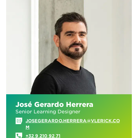
José Gerardo Herrera
Senior Learning Designer
JOSEGERARDO.HERRERA@VLERICK.CO
M
+32 9 210 92 71