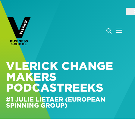
VLERICK CHANGE
MAKERS
PODCASTREEKS
#1 JULIE LIETAER (EUROPEAN
SPINNING GROUP)