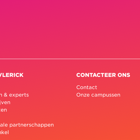
VLERICK
CONTACTEER ONS
Contact
n & experts
Onze campussen
jven
ten
nale partnerschappen
nkel