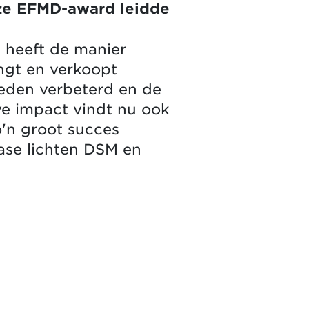
ze EFMD-award leidde
M heeft de manier
ngt en verkoopt
heden verbeterd en de
ve impact vindt nu ook
o'n groot succes
ase lichten DSM en