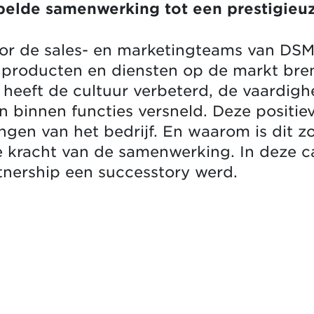
belde samenwerking tot een prestigieu
voor de sales- en marketingteams van DS
r producten en diensten op de markt bre
t heeft de cultuur verbeterd, de vaardig
 binnen functies versneld. Deze positie
ngen van het bedrijf. En waarom is dit z
kracht van de samenwerking. In deze c
tnership een successtory werd.