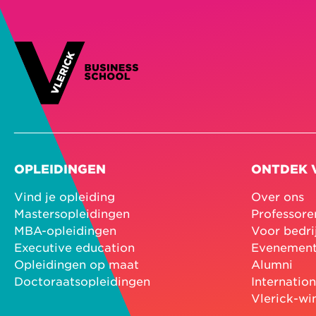
OPLEIDINGEN
ONTDEK 
Vind je opleiding
Over ons
Mastersopleidingen
Professore
MBA-opleidingen
Voor bedri
Executive education
Evenemen
Opleidingen op maat
Alumni
Doctoraatsopleidingen
Internatio
Vlerick-wi