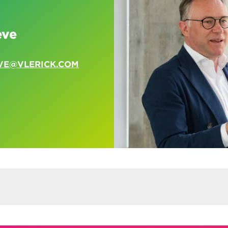
eve
VE@VLERICK.COM