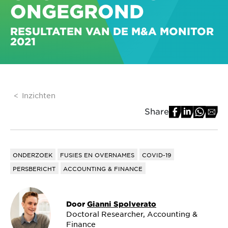
ONGEGROND
RESULTATEN VAN DE M&A MONITOR
2021
Inzichten
Share
ONDERZOEK
FUSIES EN OVERNAMES
COVID-19
PERSBERICHT
ACCOUNTING & FINANCE
Door
Gianni Spolverato
Doctoral Researcher, Accounting &
Finance