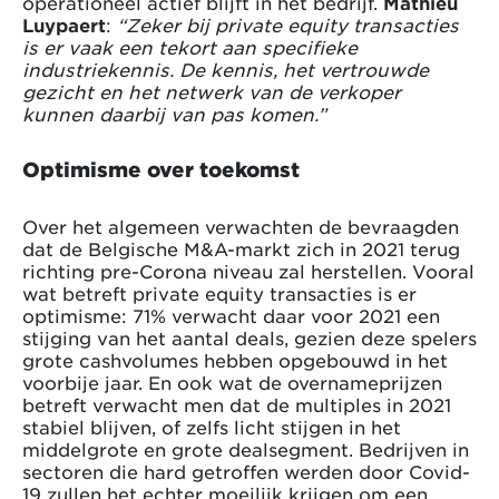
operationeel actief blijft in het bedrijf.
Mathieu
Luypaert
:
“Zeker bij private equity transacties
is er vaak een tekort aan specifieke
industriekennis. De kennis, het vertrouwde
gezicht en het netwerk van de verkoper
kunnen daarbij van pas komen.”
Optimisme over toekomst
Over het algemeen verwachten de bevraagden
dat de Belgische M&A-markt zich in 2021 terug
richting pre-Corona niveau zal herstellen. Vooral
wat betreft private equity transacties is er
optimisme: 71% verwacht daar voor 2021 een
stijging van het aantal deals, gezien deze spelers
grote cashvolumes hebben opgebouwd in het
voorbije jaar. En ook wat de overnameprijzen
betreft verwacht men dat de multiples in 2021
stabiel blijven, of zelfs licht stijgen in het
middelgrote en grote dealsegment. Bedrijven in
sectoren die hard getroffen werden door Covid-
19 zullen het echter moeilijk krijgen om een