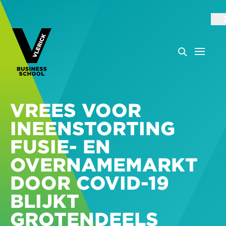
VREES VOOR
INEENSTORTING
FUSIE- EN
OVERNAMEMARKT
DOOR COVID-19
BLIJKT
GROTENDEELS