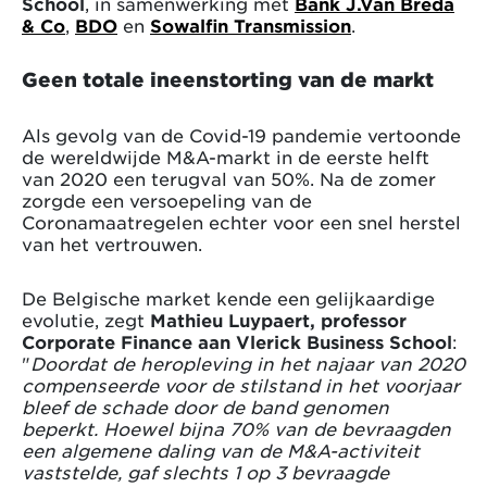
School
, in samenwerking met
Bank J.Van Breda
& Co
,
BDO
en
Sowalfin Transmission
.
Geen totale ineenstorting van de markt
Als gevolg van de Covid-19 pandemie vertoonde
de wereldwijde M&A-markt in de eerste helft
van 2020 een terugval van 50%. Na de zomer
zorgde een versoepeling van de
Coronamaatregelen echter voor een snel herstel
van het vertrouwen.
De Belgische market kende een gelijkaardige
evolutie, zegt
Mathieu Luypaert, professor
Corporate Finance aan Vlerick Business School
:
"
Doordat de heropleving in het najaar van 2020
compenseerde voor de stilstand in het voorjaar
bleef de schade door de band genomen
beperkt. Hoewel bijna 70% van de bevraagden
een algemene daling van de M&A-activiteit
vaststelde, gaf slechts 1 op 3 bevraagde