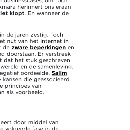
l businesscases, om toch
Amara herinnert ons eraan
iet klopt
. En wanneer de
n de jaren zestig. Toch
t nut van het internet in
at de
zware beperkingen
en
ed doorstaan. Er verstreek
t dat het stuk geschreven
fswereld en de samenleving.
egatief oordeelde.
Salim
e kansen die geassocieerd
e principes van
n als voorbeeld.
teert door middel van
e volgende fase in de