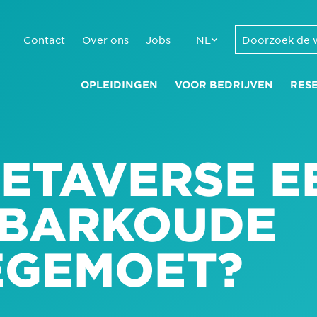
Contact
Over ons
Jobs
NL
OPLEIDINGEN
VOOR BEDRIJVEN
RES
METAVERSE E
 BARKOUDE
EGEMOET?