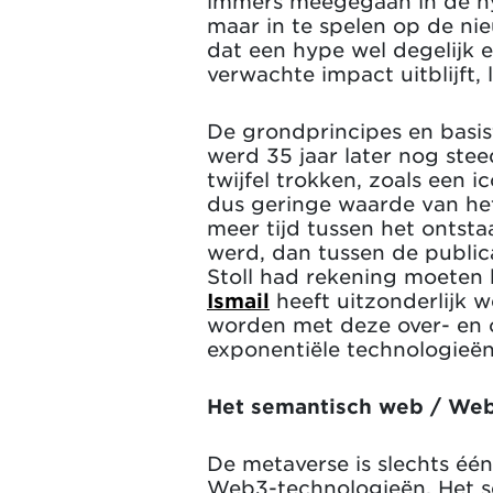
immers meegegaan in de hy
maar in te spelen op de ni
dat een hype wel degelijk e
verwachte impact uitblijft, l
De grondprincipes en basist
werd 35 jaar later nog stee
twijfel trokken, zoals een ic
dus geringe waarde van het 
meer tijd tussen het ontst
werd, dan tussen de public
Stoll had rekening moeten
Ismail
heeft uitzonderlijk 
worden met deze over- en o
exponentiële technologieën
Het semantisch web / We
De metaverse is slechts éé
Web3-technologieën. Het se