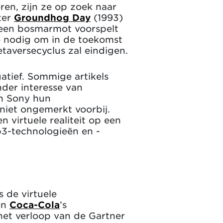
ren, zijn ze op zoek naar
ter
Groundhog Day
(1993)
op een bosmarmot voorspelt
re nodig om in de toekomst
etaversecyclus zal eindigen.
atief. Sommige artikels
nder interesse van
en Sony hun
 niet ongemerkt voorbij.
 virtuele realiteit op een
b3-technologieën en -
s de virtuele
en
Coca-Cola
’s
 het verloop van de Gartner