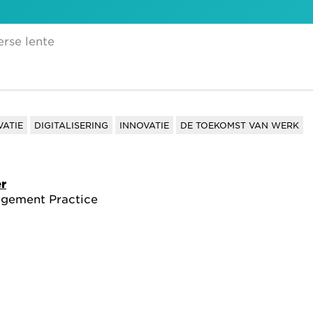
rse lente
VATIE
DIGITALISERING
INNOVATIE
DE TOEKOMST VAN WERK
er
agement Practice