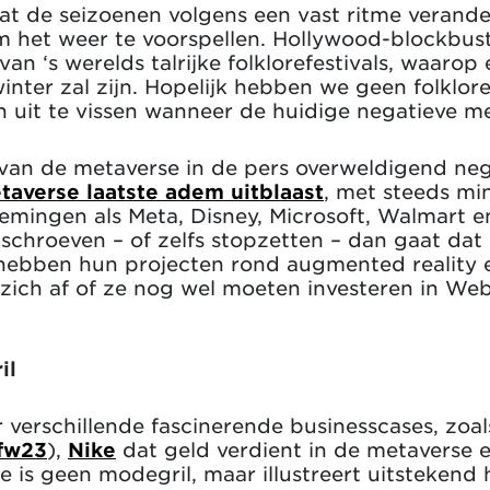
at de seizoenen volgens een vast ritme verande
 het weer te voorspellen. Hollywood-blockbus
van ‘s werelds talrijke folklorefestivals, waar
inter zal zijn. Hopelijk hebben we geen folklo
en uit te vissen wanneer de huidige negatieve m
van de metaverse in de pers overweldigend neg
taverse laatste adem uitblaast
, met steeds mi
mingen als Meta, Disney, Microsoft, Walmart 
schroeven – of zelfs stopzetten – dan gaat dat
hebben hun projecten rond augmented reality en
n zich af of ze nog wel moeten investeren in We
il
r verschillende fascinerende businesscases, zoal
fw23
),
Nike
dat geld verdient in de metaverse 
 is geen modegril, maar illustreert uitstekend