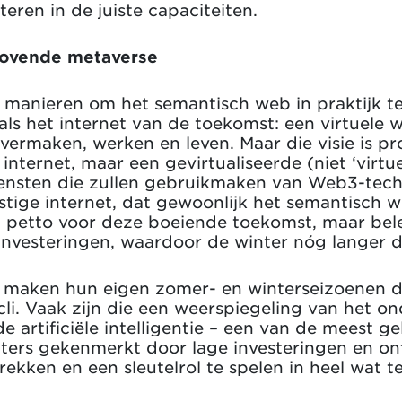
ren in de juiste capaciteiten.
lovende metaverse
 manieren om het semantisch web in praktijk te
ls het internet van de toekomst: een virtuele
vermaken, werken en leven. Maar die visie is p
internet, maar een gevirtualiseerde (niet ‘virtu
ensten die zullen gebruikmaken van Web3-techn
stige internet, dat gewoonlijk het semantisch
n petto voor deze boeiende toekomst, maar bel
e investeringen, waardoor de winter nóg langer d
aken hun eigen zomer- en winterseizoenen doo
li. Vaak zijn die een weerspiegeling van het o
 artificiële intelligentie – een van de meest g
ters gekenmerkt door lage investeringen en o
trekken en een sleutelrol te spelen in heel wat 