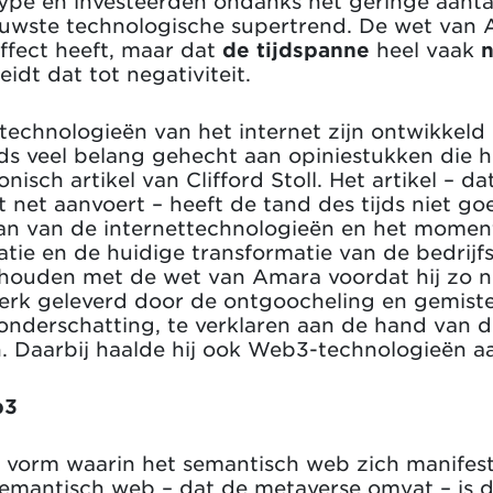
pe en investeerden ondanks het geringe aanta
euwste technologische supertrend. De wet van 
ffect heeft, maar dat
de tijdspanne
heel vaak
n
eidt dat tot negativiteit.
echnologieën van het internet zijn ontwikkeld i
ds veel belang gehecht aan opiniestukken die he
onisch artikel van Clifford Stoll. Het artikel – d
net aanvoert – heeft de tand des tijds niet go
aan van de internettechnologieën en het momen
atie en de huidige transformatie van de bedrij
 houden met de wet van Amara voordat hij zo n
werk geleverd door de ontgoocheling en gemist
nderschatting, te verklaren aan de hand van d
. Daarbij haalde hij ook Web3-technologieën aa
b3
n vorm waarin het semantisch web zich manifes
mantisch web – dat de metaverse omvat – is d