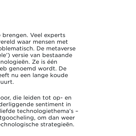
 brengen. Veel experts
 wereld waar mensen met
roblematisch. De metaverse
ele’) versie van bestaande
ologieën. Ze is één
 web genoemd wordt. De
eeft nu een lange koude
uurt.
r, die leiden tot op- en
nderliggende sentiment in
eliefde technologiethema’s –
ntgoocheling, om dan weer
technologische strategieën.