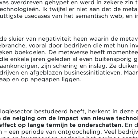
was overdreven gehypet en werd in zekere zin 
hnologieën. Ik twijfel er niet aan dat de metav
uttigste usecases van het semantisch web, en i
e sluier van negativiteit heen waarin de metave
ebranche, vooral door bedrijven die met hun in
preken boekdelen. De metaverse heeft momenteel
die enkele jaren geleden al even buitensporig g
ankondigen, zijn schering en inslag. Ze duike
drijven en afgeblazen businessinitiatieven. Maar
slaap en op apegapen liggen.
logiesector bestudeerd heeft, herkent in deze e
 de neiging om de impact van nieuwe technol
effect op lange termijn te onderschatten.
En d
– een periode van ontgoocheling. Veel bedrijve