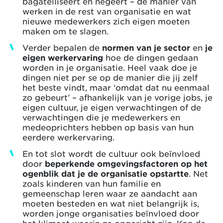
bagatelliseert en negeert – de manier van
werken in de rest van organisatie en wat
nieuwe medewerkers zich eigen moeten
maken om te slagen.
Verder bepalen de
normen van je sector
en
je
eigen werkervaring
hoe de dingen gedaan
worden in je organisatie. Heel vaak doe je
dingen niet per se op de manier die jij zelf
het beste vindt, maar ‘omdat dat nu eenmaal
zo gebeurt’ – afhankelijk van je vorige jobs, je
eigen cultuur, je eigen verwachtingen of de
verwachtingen die je medewerkers en
medeoprichters hebben op basis van hun
eerdere werkervaring.
En tot slot wordt de cultuur ook beïnvloed
door
beperkende omgevingsfactoren op het
ogenblik dat je de organisatie opstartte
. Net
zoals kinderen van hun familie en
gemeenschap leren waar ze aandacht aan
moeten besteden en wat niet belangrijk is,
worden jonge organisaties beïnvloed door
het klimaat waarin ze opgericht zijn. Kon de