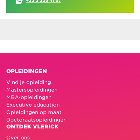
+32 2 225 41 57
OPLEIDINGEN
Vind je opleiding
Mastersopleidingen
MBA-opleidingen
Executive education
Opleidingen op maat
Doctoraatsopleidingen
ONTDEK VLERICK
Over ons