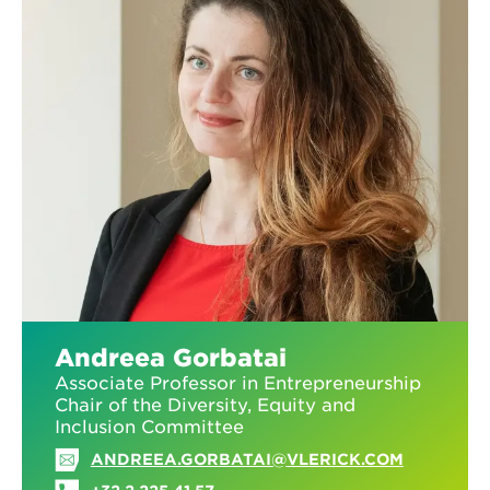
Andreea Gorbatai
Associate Professor in Entrepreneurship
Chair of the Diversity, Equity and
Inclusion Committee
ANDREEA.GORBATAI@VLERICK.COM