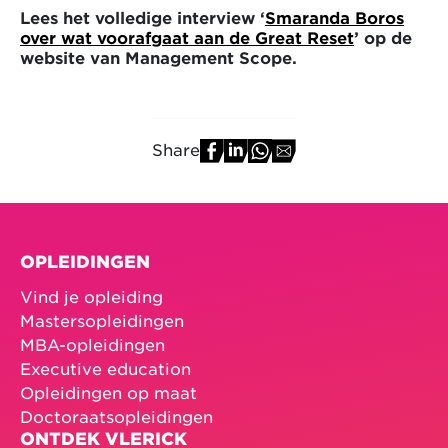
Lees het volledige interview ‘
Smaranda Boros
over wat voorafgaat aan de Great Reset
’ op de
website van Management Scope.
Share
OPLEIDINGEN
Vind je opleiding
Mastersopleidingen
MBA-opleidingen
Executive education
Opleidingen op maat
Doctoraatsopleidingen
ONTDEK VLERICK