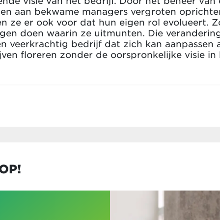
nde visie van het bedrijf. Door het beheer van 
n aan bekwame managers vergroten oprichters n
en ze er ook voor dat hun eigen rol evolueert. 
ngen doen waarin ze uitmunten. Die veranderin
een veerkrachtig bedrijf dat zich kan aanpasse
ven floreren zonder de oorspronkelijke visie in
OP!