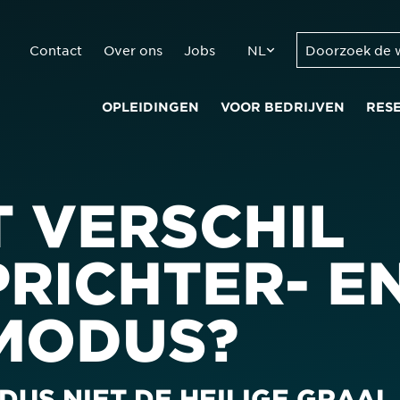
Contact
Over ons
Jobs
NL
OPLEIDINGEN
VOOR BEDRIJVEN
RES
T VERSCHIL
RICHTER- E
MODUS?
S NIET DE HEILIGE GRAAL 