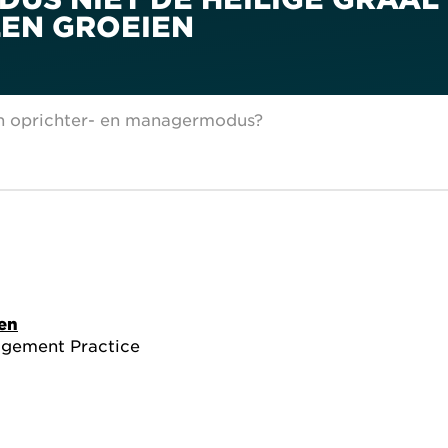
EN GROEIEN
sen oprichter- en managermodus?
len
agement Practice