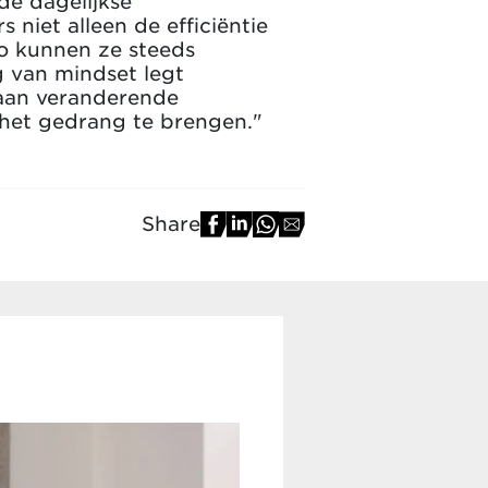
de dagelijkse
iet alleen de efficiëntie
Zo kunnen ze steeds
g van mindset legt
n aan veranderende
 het gedrang te brengen."
Share