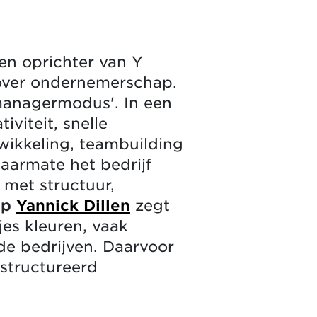
en oprichter van Y
 over ondernemerschap.
managermodus'. In een
viteit, snelle
wikkeling, teambuilding
aarmate het bedrijf
met structuur,
ap
Yannick Dillen
zegt
jes kleuren, vaak
e bedrijven. Daarvoor
estructureerd