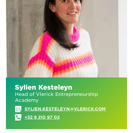
Sylien Kesteleyn
Head of Vlerick Entrepreneurship
Academy
SYLIEN.KESTELEYN@VLERICK.COM
+32 9 210 97 02