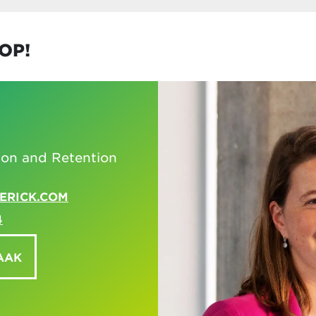
OP!
ion and Retention
ERICK.COM
4
AAK