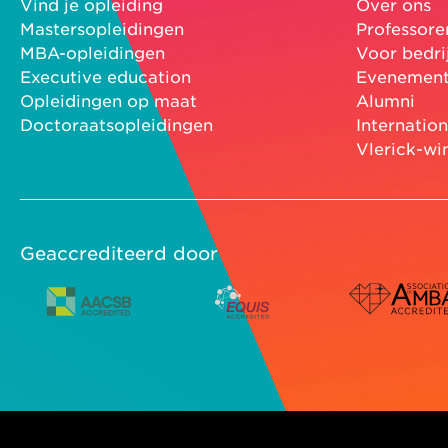
Vind je opleiding
Over ons
Mastersopleidingen
Professore
MBA-opleidingen
Voor bedri
Executive education
Evenemen
Opleidingen op maat
Alumni
Doctoraatsopleidingen
Internatio
Vlerick-wi
Geaccrediteerd door