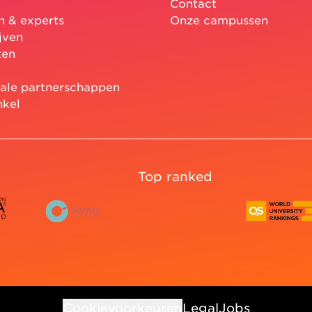
Contact
n & experts
Onze campussen
jven
ten
nale partnerschappen
nkel
Top ranked
Cookievoorkeuren
Legal
Jobs