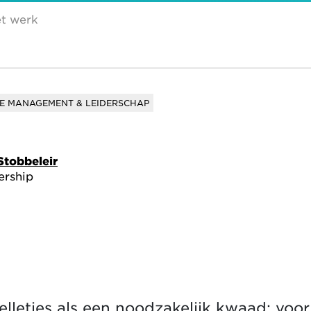
et werk
E MANAGEMENT & LEIDERSCHAP
Stobbeleir
ership
pelletjes als een noodzakelijk kwaad; voo