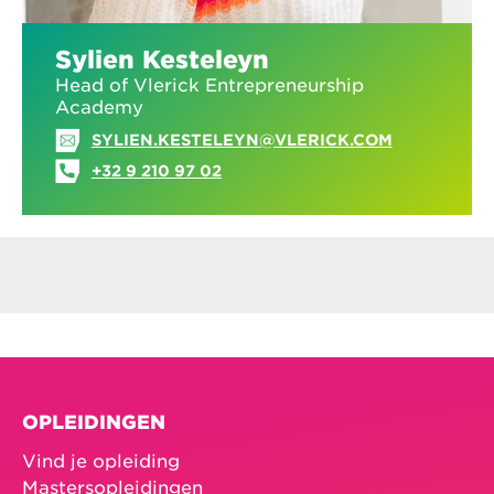
Sylien Kesteleyn
Head of Vlerick Entrepreneurship
Academy
SYLIEN.KESTELEYN@VLERICK.COM
+32 9 210 97 02
OPLEIDINGEN
Vind je opleiding
Mastersopleidingen