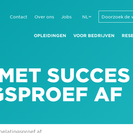
Contact
Over ons
Jobs
NL
OPLEIDINGEN
VOOR BEDRIJVEN
RES
 MET SUCCES
GSPROEF AF
oelatingsproef af