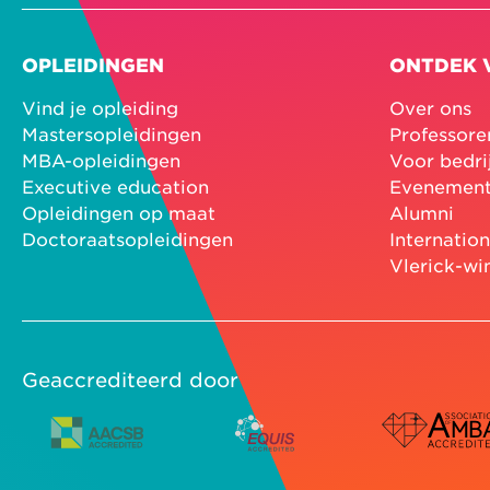
OPLEIDINGEN
ONTDEK 
Vind je opleiding
Over ons
Mastersopleidingen
Professore
MBA-opleidingen
Voor bedri
Executive education
Evenemen
Opleidingen op maat
Alumni
Doctoraatsopleidingen
Internatio
Vlerick-wi
Geaccrediteerd door