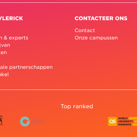
VLERICK
CONTACTEER ONS
Contact
n & experts
Onze campussen
jven
ten
nale partnerschappen
nkel
Top ranked