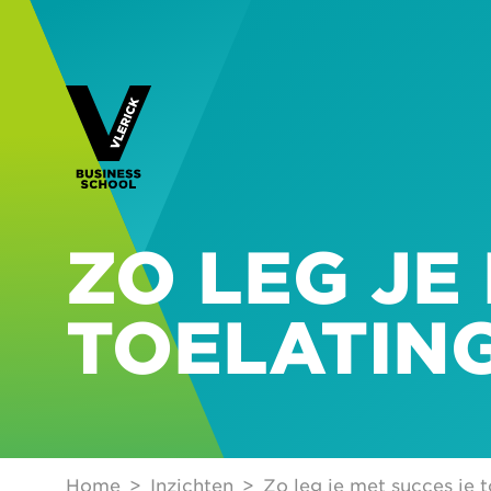
ZO LEG JE
TOELATIN
Home
Inzichten
Zo leg je met succes je t