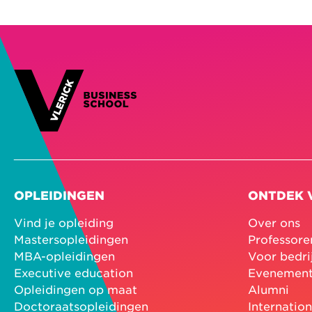
OPLEIDINGEN
ONTDEK 
Vind je opleiding
Over ons
Mastersopleidingen
Professore
MBA-opleidingen
Voor bedri
Executive education
Evenemen
Opleidingen op maat
Alumni
Doctoraatsopleidingen
Internatio