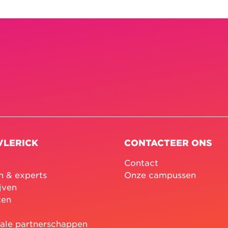
VLERICK
CONTACTEER ONS
Contact
n & experts
Onze campussen
jven
ten
nale partnerschappen