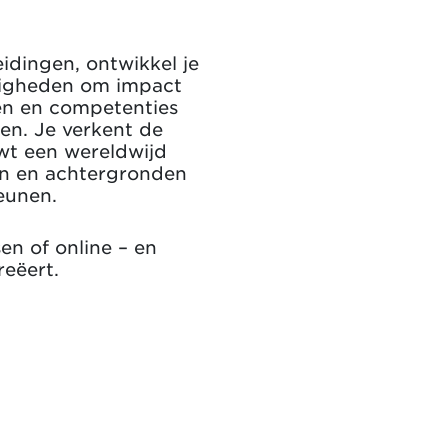
dingen, ontwikkel je
digheden om impact
en en competenties
den. Je verkent de
wt een wereldwijd
ren en achtergronden
eunen.
n of online – en
reëert.