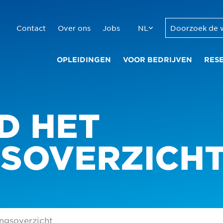
Contact
Over ons
Jobs
NL
OPLEIDINGEN
VOOR BEDRIJVEN
RES
D HET
GSOVERZICH
ngsoverzicht