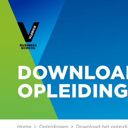
DOWNLOA
OPLEIDIN
Home
Opleidingen
Download het opleidi