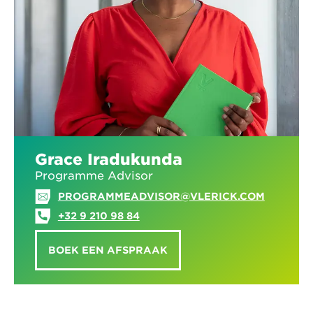
Grace Iradukunda
Programme Advisor
PROGRAMMEADVISOR@VLERICK.COM
+32 9 210 98 84
BOEK EEN AFSPRAAK