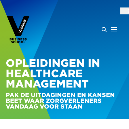
OPLEIDINGEN IN
HEALTHCARE
MANAGEMENT
PAK DE UITDAGINGEN EN KANSEN
BEET WAAR ZORGVERLENERS
VANDAAG VOOR STAAN