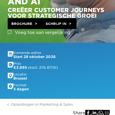
AND AI
CREËER CUSTOMER JOURNEYS
VOOR STRATEGISCHE GROEI
BROCHURE
SCHRIJF IN
Voeg toe aan
vergelijking
Komende editie
Start 28 oktober 2026
Prijs
 (excl. 21% BTW)
€3.995
Locatie
Brussel
Format
3 dagen
Opleidingen in Marketing & Sales
Share