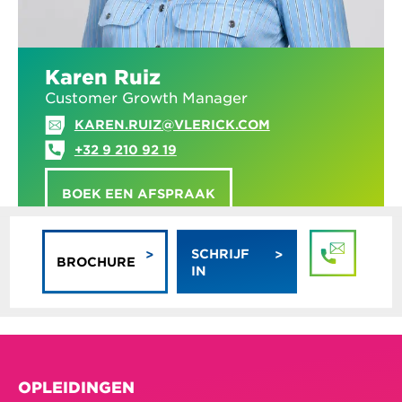
Karen Ruiz
Customer Growth Manager
KAREN.RUIZ@VLERICK.COM
+32 9 210 92 19
BOEK EEN AFSPRAAK
SCHRIJF
BROCHURE
IN
OPLEIDINGEN