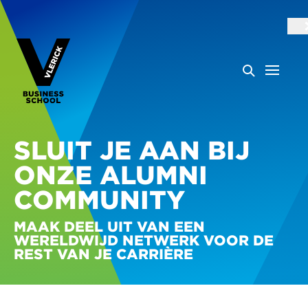
SLUIT JE AAN BIJ
ONZE ALUMNI
COMMUNITY
MAAK DEEL UIT VAN EEN
WERELDWIJD NETWERK VOOR DE
REST VAN JE CARRIÈRE