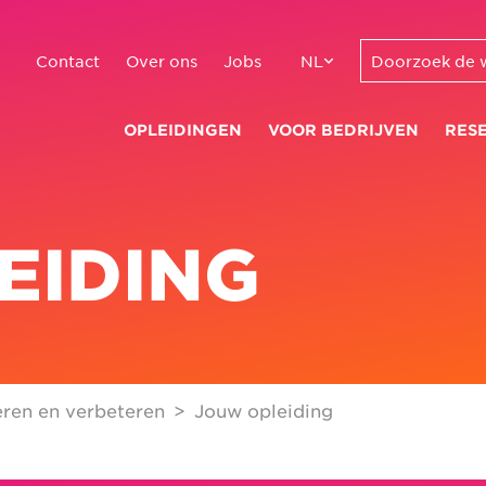
Contact
Over ons
Jobs
NL
OPLEIDINGEN
VOOR BEDRIJVEN
RES
EIDING
ren en verbeteren
Jouw opleiding