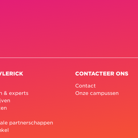
VLERICK
CONTACTEER ONS
Contact
n & experts
Onze campussen
jven
ten
nale partnerschappen
nkel