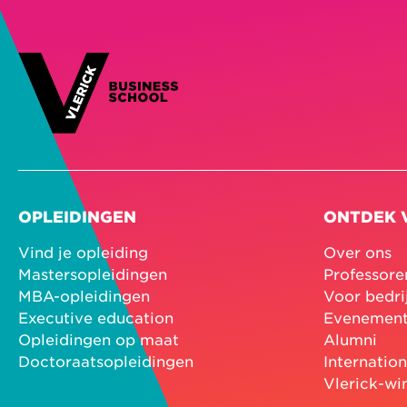
OPLEIDINGEN
ONTDEK 
Vind je opleiding
Over ons
Mastersopleidingen
Professore
MBA-opleidingen
Voor bedri
Executive education
Evenemen
Opleidingen op maat
Alumni
Doctoraatsopleidingen
Internatio
Vlerick-wi