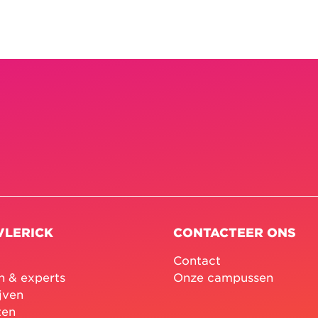
VLERICK
CONTACTEER ONS
Contact
n & experts
Onze campussen
jven
ten