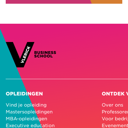
OPLEIDINGEN
ONTDEK 
Vind je opleiding
Over ons
Mastersopleidingen
Professore
MBA-opleidingen
Voor bedri
Executive education
Evenemen