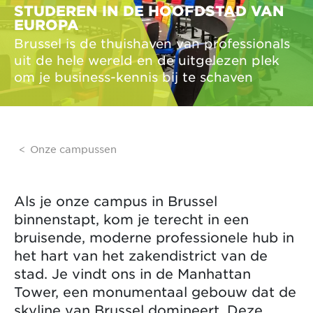
STUDEREN IN DE HOOFDSTAD VAN
EUROPA
Brussel is de thuishaven van professionals
uit de hele wereld en de uitgelezen plek
om je business-kennis bij te schaven
Onze campussen
Als je onze campus in Brussel
binnenstapt, kom je terecht in een
bruisende, moderne professionele hub in
het hart van het zakendistrict van de
stad. Je vindt ons in de Manhattan
Tower, een monumentaal gebouw dat de
skyline van Brussel domineert. Deze