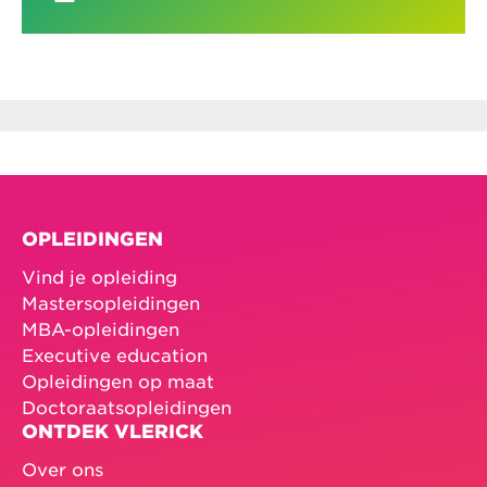
Email :
info.brussels@radissonblu.com
Website
Nhow Brussels Bloom ***
Rue Royale 250, B-1210 Brussels
Tel.: + 32 2 220 66 11
Email:
brussels@nhow-hotels.com
Website
– Vergeet bij je boeking niet te
vermelden dat je een deelnemer van Vlerick
bent.
OPLEIDINGEN
Vind je opleiding
Mastersopleidingen
MBA-opleidingen
Executive education
Opleidingen op maat
Doctoraatsopleidingen
ONTDEK VLERICK
Over ons