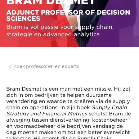
BRAM DESMET
ADJUNCT PROFESSOR OF DECISION
SCIENCES
Bram is vol passie voor supply chain,
strategie en advanced analytics
Zoek professoren en experts
Bram Desmet is een man met een missie. Hij zet
zich in om bedrijven te helpen duurzame
verandering en waarde te creëren via de supply
chain en operations. In zijn boek
Supply Chain
Strategy and Financial Metrics
schetst Bram de
afweging tussen dienstverlening, kostenbeheer
en voorraadbeheer die bedrijven vandaag de
dag moeten maken om tot een beter evenwicht
te komen. Hij noemt dit de Supply Chain