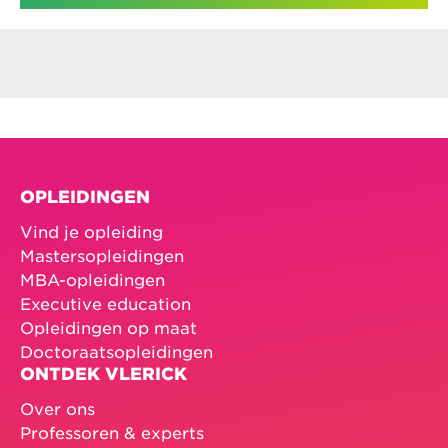
OPLEIDINGEN
Vind je opleiding
Mastersopleidingen
MBA-opleidingen
Executive education
Opleidingen op maat
Doctoraatsopleidingen
ONTDEK VLERICK
Over ons
Professoren & experts