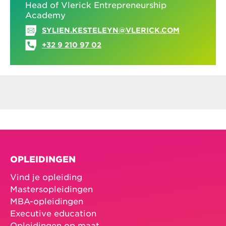
Head of Vlerick Entrepreneurship
Academy
SYLIEN.KESTELEYN@VLERICK.COM
+32 9 210 97 02
OPLEIDINGEN
Vind je opleiding
Mastersopleidingen
MBA-opleidingen
Executive education
Opleidingen op maat