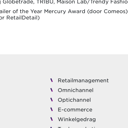
ij Globetrade, TRIBÙ, Maison Lab/Trendy Fashio
tailer of the Year Mercury Award (door Comeos)
 RetailDetail)
Retailmanagement
Omnichannel
Optichannel
E-commerce
Winkelgedrag