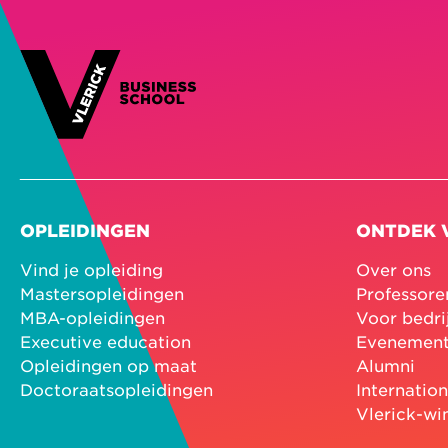
OPLEIDINGEN
ONTDEK 
Vind je opleiding
Over ons
Mastersopleidingen
Professore
MBA-opleidingen
Voor bedri
Executive education
Evenemen
Opleidingen op maat
Alumni
Doctoraatsopleidingen
Internatio
Vlerick-wi