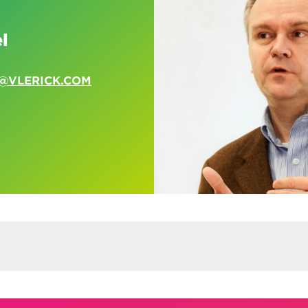
l
@VLERICK.COM