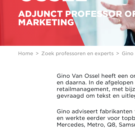
ADJUNCT PROFESSOR O
MARKETING
Home
Zoek professoren en experts
Gino
Gino Van Ossel heeft een o
en daarna. In de afgelopen 
retailmanagement, met bij
gevraagd om tekst en uitle
Gino adviseert fabrikante
en werkte eerder voor topbe
Mercedes, Metro, Q8, Sams