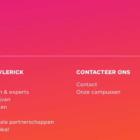
VLERICK
CONTACTEER ONS
Contact
n & experts
Onze campussen
jven
ten
nale partnerschappen
nkel