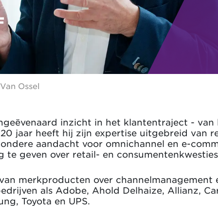
F
 Van Ossel
ngeëvenaard inzicht in het klantentraject - van
20 jaar heeft hij zijn expertise uitgebreid van r
zondere aandacht voor omnichannel en e-comme
g te geven over retail- en consumentenkwesties
n van merkproducten over channelmanagement e
drijven als Adobe, Ahold Delhaize, Allianz, Car
ung, Toyota en UPS.