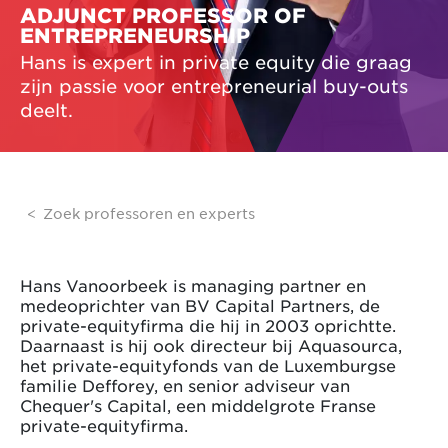
ADJUNCT PROFESSOR OF
ENTREPRENEURSHIP
Hans is expert in private equity die graag
zijn passie voor entrepreneurial buy-outs
deelt.
Zoek professoren en experts
Hans Vanoorbeek is managing partner en
medeoprichter van BV Capital Partners, de
private-equityfirma die hij in 2003 oprichtte.
Daarnaast is hij ook directeur bij Aquasourca,
het private-equityfonds van de Luxemburgse
familie Defforey, en senior adviseur van
Chequer's Capital, een middelgrote Franse
private-equityfirma.