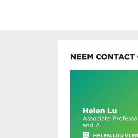
NEEM CONTACT 
Helen Lu
Associate Professo
and AI
HELEN.LU@VLER