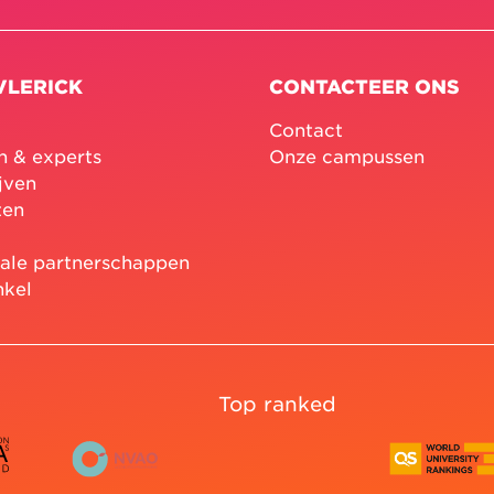
VLERICK
CONTACTEER ONS
Contact
n & experts
Onze campussen
jven
ten
nale partnerschappen
nkel
Top ranked