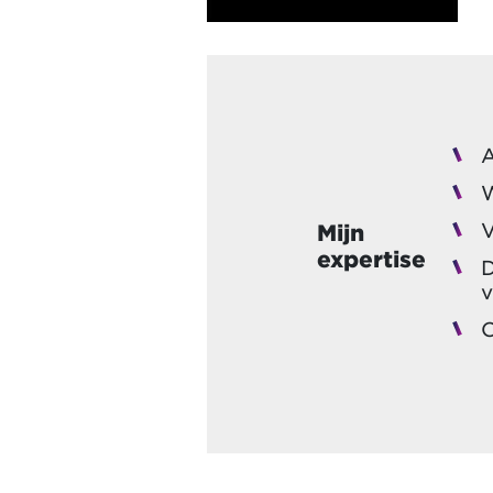
A
V
Mijn
expertise
D
v
O