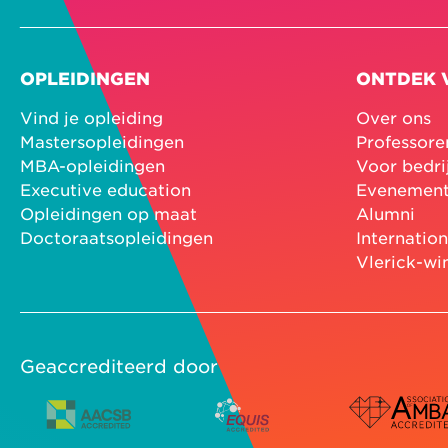
OPLEIDINGEN
ONTDEK 
Vind je opleiding
Over ons
Mastersopleidingen
Professore
MBA-opleidingen
Voor bedri
Executive education
Evenemen
Opleidingen op maat
Alumni
Doctoraatsopleidingen
Internatio
Vlerick-wi
Geaccrediteerd door