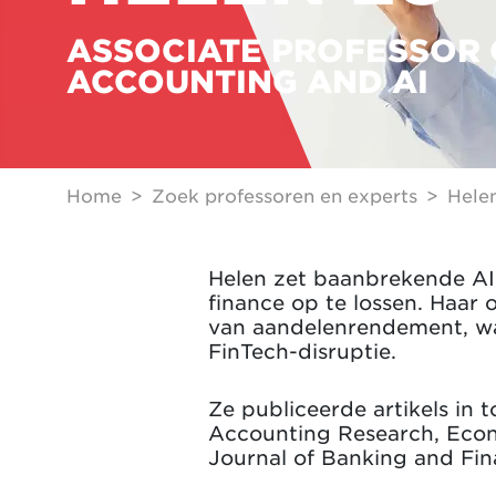
ASSOCIATE PROFESSOR 
ACCOUNTING AND AI
Home
Zoek professoren en experts
Hele
Helen zet baanbrekende AI
finance op te lossen. Haar
van aandelenrendement, wa
FinTech-disruptie.
Ze publiceerde artikels in 
Accounting Research, Econo
Journal of Banking and Fin