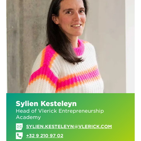
Sylien Kesteleyn
Head of Vlerick Entrepreneurship
Academy
SYLIEN.KESTELEYN@VLERICK.COM
+32 9 210 97 02