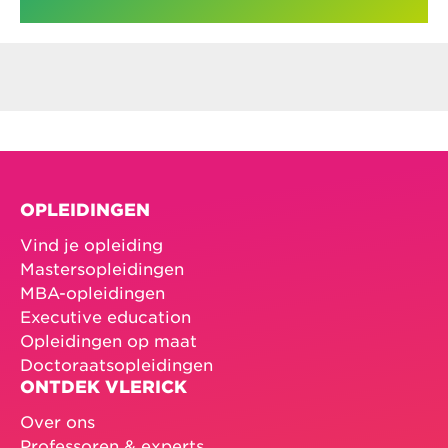
OPLEIDINGEN
Vind je opleiding
Mastersopleidingen
MBA-opleidingen
Executive education
Opleidingen op maat
Doctoraatsopleidingen
ONTDEK VLERICK
Over ons
Professoren & experts