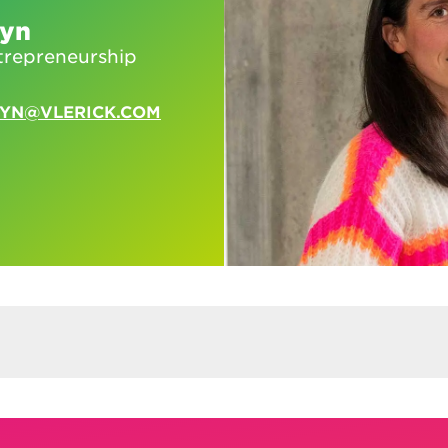
eyn
trepreneurship
EYN@VLERICK.COM