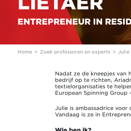
LIETAER
ENTREPRENEUR IN RESI
Home
Zoek professoren en experts
Julie
Nadat ze de kneepjes van he
bedrijf op te richten, Aria
textielorganisaties te help
European Spinning Group - e
Julie is ambassadrice voor 
Vandaag is ze in Entrepren
Wie ben ik?