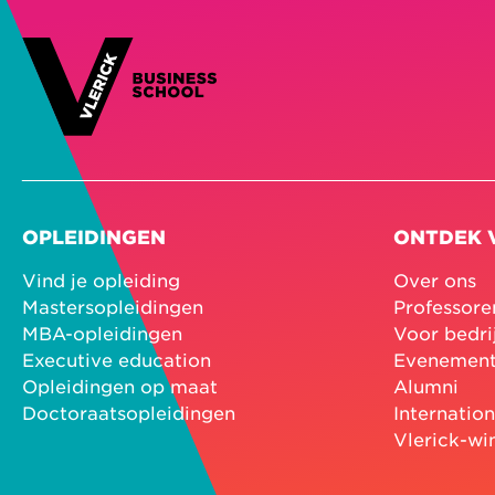
OPLEIDINGEN
ONTDEK 
Vind je opleiding
Over ons
Mastersopleidingen
Professore
MBA-opleidingen
Voor bedri
Executive education
Evenemen
Opleidingen op maat
Alumni
Doctoraatsopleidingen
Internatio
Vlerick-wi