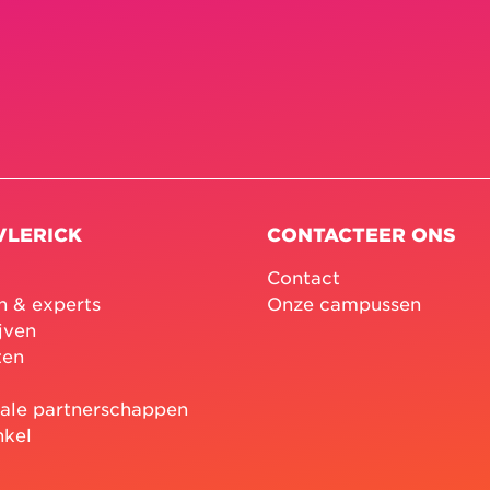
VLERICK
CONTACTEER ONS
Contact
n & experts
Onze campussen
jven
ten
nale partnerschappen
nkel