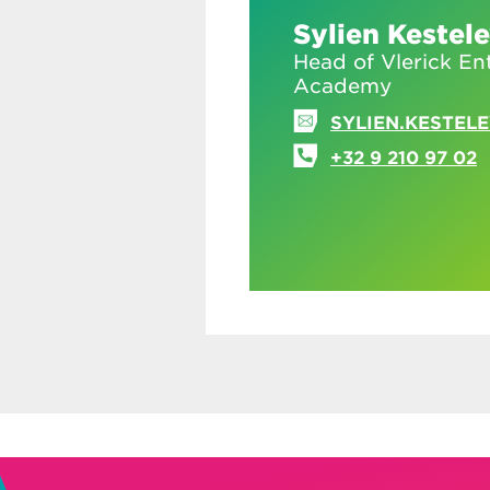
Sylien Kestel
Head of Vlerick En
Academy
SYLIEN.KESTEL
+32 9 210 97 02