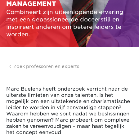
MANAGEMENT
Combineert zijn uiteenlopende ervaring
met een gepassioneerde doceerstijl en
inspireert anderen om betere leiders te
worden.
Zoek professoren en experts
Marc Buelens heeft onderzoek verricht naar de
uiterste limieten van onze talenten. Is het
mogelijk om een uitstekende en charismatische
leider te worden in vijf eenvoudige stappen?
Waarom hebben we spijt nadat we beslissingen
hebben genomen? Marc probeert om complexe
zaken te vereenvoudigen – maar haat tegelijk
het concept eenvoud