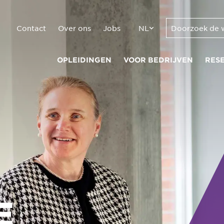
Contact
Over ons
Jobs
NL
OPLEIDINGEN
VOOR BEDRIJVEN
RES
E