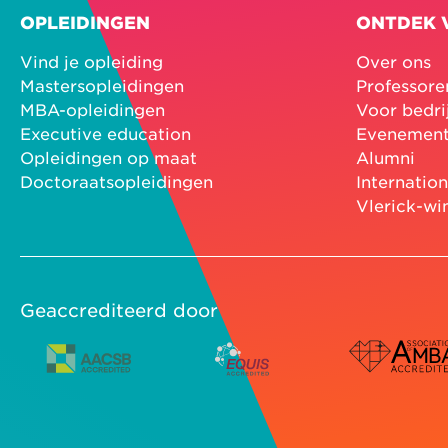
OPLEIDINGEN
ONTDEK 
Vind je opleiding
Over ons
Mastersopleidingen
Professore
MBA-opleidingen
Voor bedri
Executive education
Evenemen
Opleidingen op maat
Alumni
Doctoraatsopleidingen
Internatio
Vlerick-wi
Geaccrediteerd door