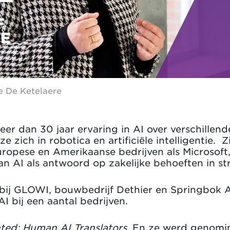
F
CE
e De Ketelaere
er dan 30 jaar ervaring in AI over verschillend
ze zich in robotica en artificiële intelligentie. 
Europese en Amerikaanse bedrijven als Microsoft
van AI als antwoord op zakelijke behoeften in s
d bij GLOWI, bouwbedrijf Dethier en Springbok A
I bij een aantal bedrijven.
ed: Human AI Translators
. En ze werd genomi