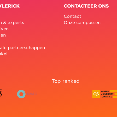
VLERICK
CONTACTEER ONS
Contact
n & experts
Onze campussen
jven
ten
nale partnerschappen
nkel
Top ranked