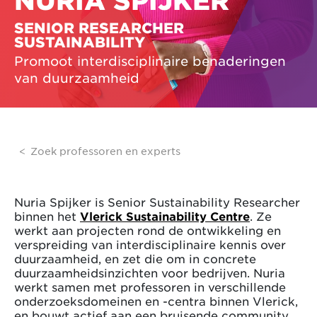
NURIA SPIJKER
SENIOR RESEARCHER
SUSTAINABILITY
Promoot interdisciplinaire benaderingen
van duurzaamheid
Zoek professoren en experts
Nuria Spijker is Senior Sustainability Researcher
binnen het
Vlerick Sustainability Centre
. Ze
werkt aan projecten rond de ontwikkeling en
verspreiding van interdisciplinaire kennis over
duurzaamheid, en zet die om in concrete
duurzaamheidsinzichten voor bedrijven. Nuria
werkt samen met professoren in verschillende
onderzoeksdomeinen en -centra binnen Vlerick,
en bouwt actief aan een bruisende community