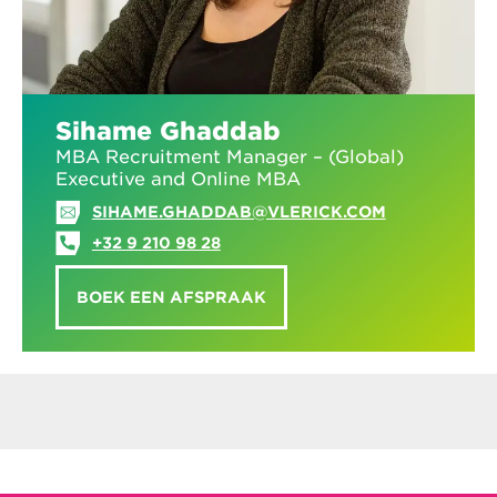
Sihame Ghaddab
MBA Recruitment Manager – (Global)
Executive and Online MBA
SIHAME.GHADDAB@VLERICK.COM
+32 9 210 98 28
BOEK EEN AFSPRAAK