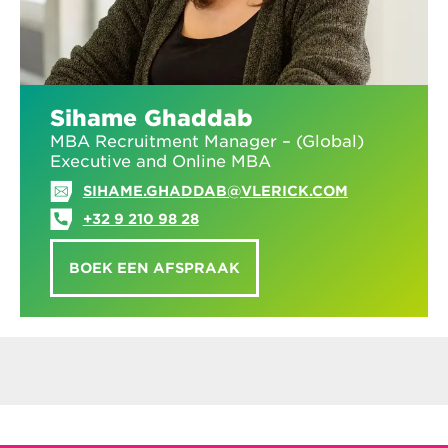
Sihame Ghaddab
MBA Recruitment Manager – (Global)
Executive and Online MBA
SIHAME.GHADDAB@VLERICK.COM
+32 9 210 98 28
BOEK EEN AFSPRAAK