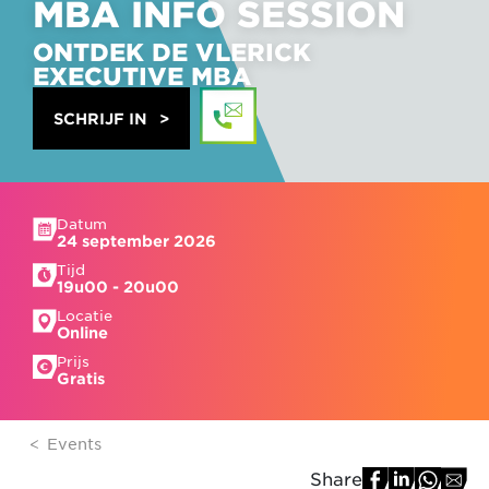
MBA INFO SESSION
ONTDEK DE VLERICK
EXECUTIVE MBA
SCHRIJF IN
Datum
24 september 2026
Tijd
19u00 - 20u00
Locatie
Online
Prijs
Gratis
Events
Share