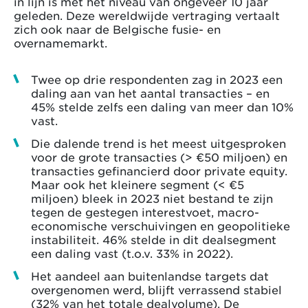
in lijn is met het niveau van ongeveer 10 jaar
geleden. Deze wereldwijde vertraging vertaalt
zich ook naar de Belgische fusie- en
overnamemarkt.
Twee op drie respondenten zag in 2023 een
daling aan van het aantal transacties – en
45% stelde zelfs een daling van meer dan 10%
vast.
Die dalende trend is het meest uitgesproken
voor de grote transacties (> €50 miljoen) en
transacties gefinancierd door private equity.
Maar ook het kleinere segment (< €5
miljoen) bleek in 2023 niet bestand te zijn
tegen de gestegen interestvoet, macro-
economische verschuivingen en geopolitieke
instabiliteit. 46% stelde in dit dealsegment
een daling vast (t.o.v. 33% in 2022).
Het aandeel aan buitenlandse targets dat
overgenomen werd, blijft verrassend stabiel
(32% van het totale dealvolume). De