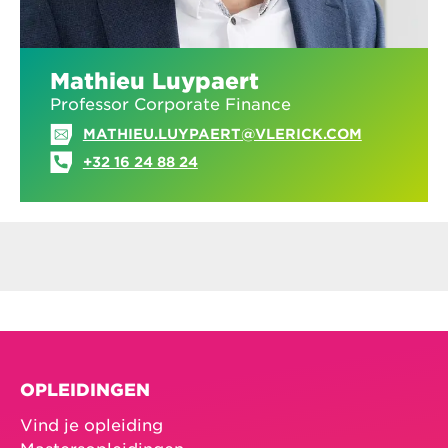
Mathieu Luypaert
Professor Corporate Finance
MATHIEU.LUYPAERT@VLERICK.COM
+32 16 24 88 24
OPLEIDINGEN
Vind je opleiding
Mastersopleidingen