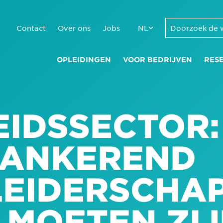
Contact
Over ons
Jobs
NL
OPLEIDINGEN
VOOR BEDRIJVEN
RES
EIDSSECTOR:
RANKEREND
LEIDERSCHA
 MOETEN ZI