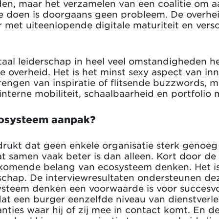
en, maar het verzamelen van een coalitie om a
te doen is doorgaans geen probleem. De overhei
r met uiteenlopende digitale maturiteit en vers
itaal leiderschap in heel veel omstandigheden h
e overheid. Het is het minst sexy aspect van in
engen van inspiratie of flitsende buzzwords, 
 interne mobiliteit, schaalbaarheid en portfoli
ecosysteem aanpak?
drukt dat geen enkele organisatie sterk genoeg
at samen vaak beter is dan alleen. Kort door de
komende belang van ecosysteem denken. Het is
schap. De interviewresultaten ondersteunen deze
systeem denken een voorwaarde is voor succesvol
dat een burger eenzelfde niveau van dienstverl
anties waar hij of zij mee in contact komt. En 