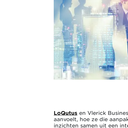
LoQutus
en Vlerick Busine
aanvoelt, hoe ze die aanpak
inzichten samen uit een int