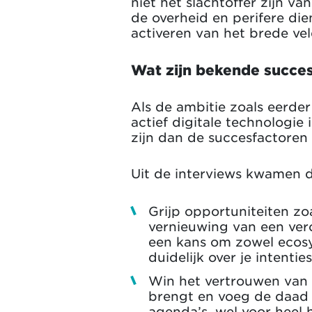
niet het slachtoffer zijn 
de overheid en perifere di
activeren van het brede veld
Wat zijn bekende succe
Als de ambitie zoals eerde
actief digitale technologie
zijn dan de succesfactoren 
Uit de interviews kwamen 
Grijp opportuniteiten zo
vernieuwing van een ver
een kans om zowel ecosy
duidelijk over je intenti
Win het vertrouwen van d
brengt en voeg de daad 
agenda’s, wel voor heel 