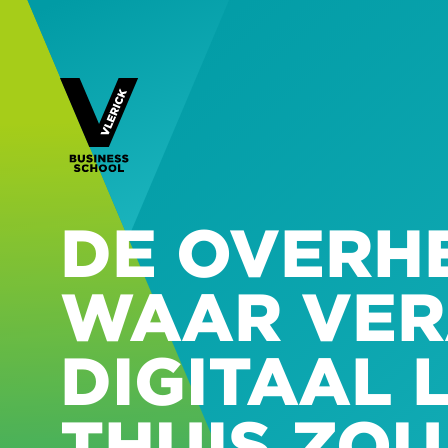
DE OVERH
WAAR VE
DIGITAAL 
THUIS ZOU