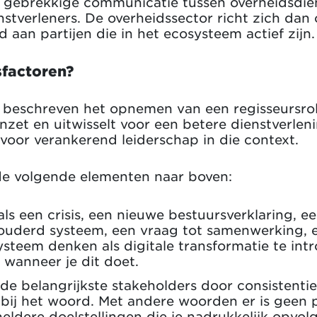
van gebrekkige communicatie tussen overheidsdie
enstverleners. De overheidssector richt zich da
 aan partijen die in het ecosysteem actief zijn.
sfactoren?
r beschreven het opnemen van een regisseursrol
 inzet en uitwisselt voor een betere dienstverle
voor verankerend leiderschap in die context.
de volgende elementen naar boven:
als een crisis, een nieuwe bestuursverklaring, e
ouderd systeem, een vraag tot samenwerking, e
steem denken als digitale transformatie te int
es wanneer je dit doet.
e belangrijkste stakeholders door consistentie
bij het woord. Met andere woorden er is geen 
heldere doelstellingen die je nadrukkelijk opvo