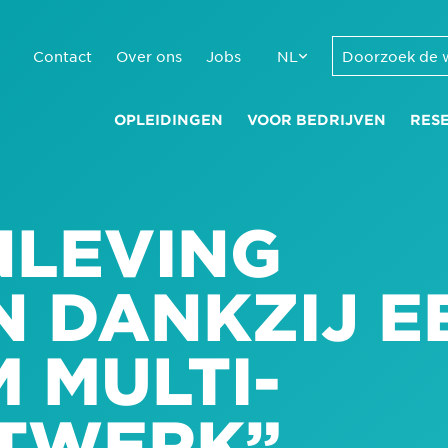
Contact
Over ons
Jobs
NL
OPLEIDINGEN
VOOR BEDRIJVEN
RES
NLEVING
N DANKZIJ E
 MULTI-
ETWERK”