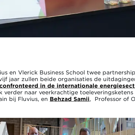
s en Vlerick Business School twee partnerships 
vijf jaar zullen beide organisaties de uitdagin
nfronteerd in de internationale energiesect
 verder naar veerkrachtige toeleveringsketens
in bij Fluvius, en
Behzad Samii
, Professor of 