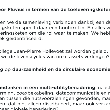
or Fluvius in termen van de toeleveringsketen
llen we de samenleving verbinden dankzij een 
ingsketen speelt daar een hoofdrol in. En alles 
veringsketen om die rol waar te maken. We heb
ek geïdentificeerd.
ollega Jean-Pierre Hollevoet zal worden geleid,
 we de levenscyclus van onze assets verlengen?
ng op
duurzaamheid en de circulaire economi
?
mdenken in een multi-utilitybenadering
: naas
ming, coaxbekabeling, datacommunicatie en ri
eën tussen die nutsvoorzieningen gevonden, ma
m dat niet alleen distribueert, maar ook verza
eer globale benadering?