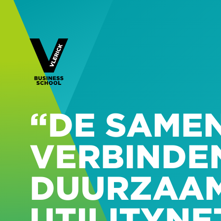
“DE SAME
VERBINDE
DUURZAAM
UTILITYN