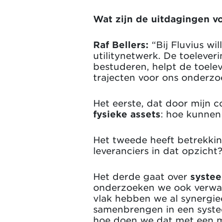
Wat zijn de uitdagingen vo
Raf Bellers:
“Bij Fluvius wi
utilitynetwerk. De toelever
bestuderen, helpt de toele
trajecten voor ons onderzo
Het eerste, dat door mijn c
fysieke assets
: hoe kunnen
Het tweede heeft betrekki
leveranciers in dat opzicht
Het derde gaat over
systee
onderzoeken we ook verwar
vlak hebben we al synergi
samenbrengen in een systee
hoe doen we dat met een m