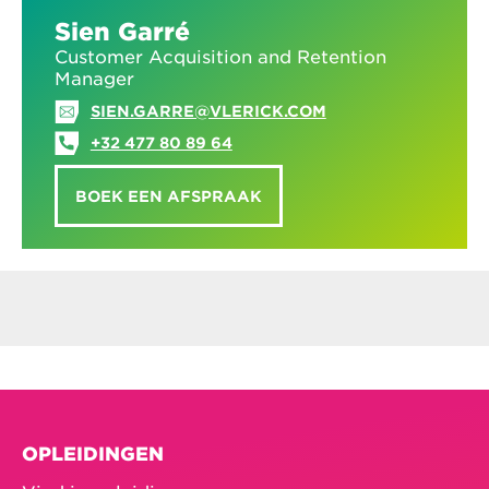
Sien Garré
Customer Acquisition and Retention
Manager
SIEN.GARRE@VLERICK.COM
+32 477 80 89 64
BOEK EEN AFSPRAAK
OPLEIDINGEN