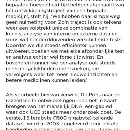
bepaalde hoeveelheid tijd hebben afgehaald van
het ontwikkelingstraject van een bepaald
medicijn’, stelt hij. ‘We hebben daar simpelweg
geen nulmeting voor. Zo’n traject is ook telkens
weer een volstrekt unieke combinatie van
kennis, analyse van interne en externe data en
soms wel honderdduizenden verschillende tests.
Doordat we die steeds efficiënter kunnen
uitvoeren, boeken we met elke afzonderlijke test
en analyse echter wel forse tijdwinst. En
bovendien kunnen we per analyse ook steeds
meer mogelijkheden onderzoeken, die
vervolgens weer tot meer nieuwe inzichten en
betere medicijnen kunnen leiden.’
Als voorbeeld hiervan verwijst De Prins naar de
razendsnelle ontwikkelingen rond het in kaart
brengen van het menselijk DNA, een gebied
waar ook UCB steeds meer onderzoek doet. De
eerste, 1,5 terabyte (1500 gigabyte) tellende
dataset, werd in 2003 opgeleverd door enkele
honderden wetenschappers, die daar 13 jaar en