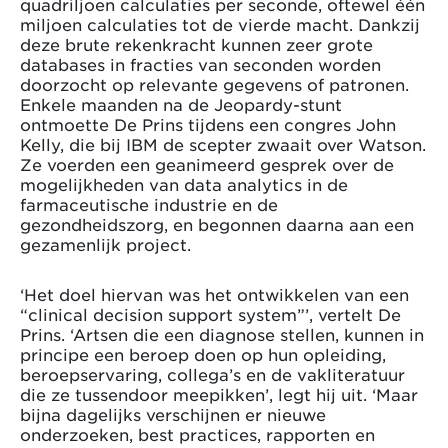
quadriljoen calculaties per seconde, oftewel één
miljoen calculaties tot de vierde macht. Dankzij
deze brute rekenkracht kunnen zeer grote
databases in fracties van seconden worden
doorzocht op relevante gegevens of patronen.
Enkele maanden na de Jeopardy-stunt
ontmoette De Prins tijdens een congres John
Kelly, die bij IBM de scepter zwaait over Watson.
Ze voerden een geanimeerd gesprek over de
mogelijkheden van data analytics in de
farmaceutische industrie en de
gezondheidszorg, en begonnen daarna aan een
gezamenlijk project.
‘Het doel hiervan was het ontwikkelen van een
“clinical decision support system”’, vertelt De
Prins. ‘Artsen die een diagnose stellen, kunnen in
principe een beroep doen op hun opleiding,
beroepservaring, collega’s en de vakliteratuur
die ze tussendoor meepikken’, legt hij uit. ‘Maar
bijna dagelijks verschijnen er nieuwe
onderzoeken, best practices, rapporten en