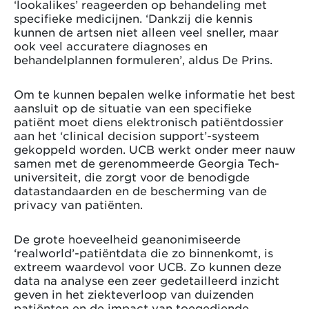
‘lookalikes’ reageerden op behandeling met
specifieke medicijnen. ‘Dankzij die kennis
kunnen de artsen niet alleen veel sneller, maar
ook veel accuratere diagnoses en
behandelplannen formuleren’, aldus De Prins.
Om te kunnen bepalen welke informatie het best
aansluit op de situatie van een specifieke
patiënt moet diens elektronisch patiëntdossier
aan het ‘clinical decision support’-systeem
gekoppeld worden. UCB werkt onder meer nauw
samen met de gerenommeerde Georgia Tech-
universiteit, die zorgt voor de benodigde
datastandaarden en de bescherming van de
privacy van patiënten.
De grote hoeveelheid geanonimiseerde
‘realworld’-patiëntdata die zo binnenkomt, is
extreem waardevol voor UCB. Zo kunnen deze
data na analyse een zeer gedetailleerd inzicht
geven in het ziekteverloop van duizenden
patiënten en de impact van toegediende