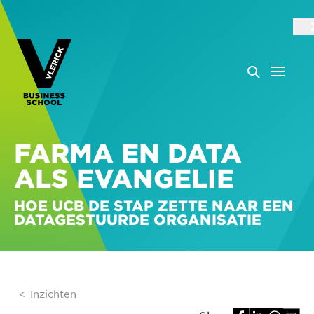
FARMA EN DATA
ALS EVANGELIE
HOE UCB DE STAP ZETTE NAAR EEN
DATAGESTUURDE ORGANISATIE
Inzichten