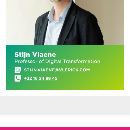
Stijn Viaene
Professor of Digital Transformation
STIJN.VIAENE@VLERICK.COM
+32 16 24 88 45