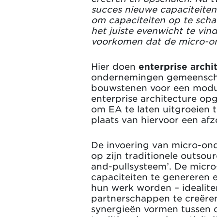
succes nieuwe capaciteiten 
om capaciteiten op te schale
het juiste evenwicht te vin
voorkomen dat de micro-ond
Hier doen
enterprise archi
ondernemingen gemeenschap
bouwstenen voor een modul
enterprise architecture opg
om EA te laten uitgroeien 
plaats van hiervoor een afzo
De invoering van micro-ond
op zijn traditionele outsou
and-pullsysteem’. De micro
capaciteiten
te genereren e
hun werk worden – idealite
partnerschappen te creëren
synergieën vormen tussen 