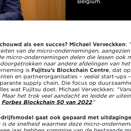
Belgium.
chouwd als een succes? Michael Verveckken
:
viteiten van de micro-ondernemingen, aangezien
De micro-ondernemingen delen die lessen ook me
 doorgetrokken naar andere afdelingen van het 
erneming is
Fujitsu’s Blockchain Centre
, dat o
nten en partnerorganisaties – veelal start-ups
sparante supply chain. Die focus op duurzaamhe
alles wat Fujitsu doet. Michael Verveckken:
"Vanu
. Maar het trok veel aandacht en leidde er uitei
e
Forbes Blockchain 50
van 2022
.”
drijfsmodel gaat ook gepaard met uitdaginge
 is de snelheid waarmee deze micro-ondernem
 twee jaar hebben sommige van de bestaande 