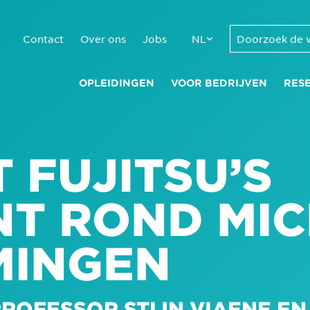
Contact
Over ons
Jobs
NL
OPLEIDINGEN
VOOR BEDRIJVEN
RES
T FUJITSU’S
NT ROND MIC
MINGEN
ROFESSOR STIJN VIAENE EN