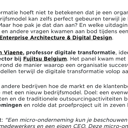
ormatie hoeft niet te betekenen dat je een organ
jfsmodel kan zelfs perfect gebeuren terwijl je 
 Maar hoe pak je dat dan aan? En welke uitdagi
ze en andere vragen kwamen aan bod tijdens ee
Enterprise Architecture & Digital Design
.
jn Viaene
, professor digitale transformatie
,
ide
ctor bij
Fujitsu Belgium
. Het panel kwam met 
 rond de manier waarop een organisatie succes
dellen terwijl de digitale transformatie volop a
at andere bedrijven hoe de markt en de klantenb
 met een nieuw bedrijfsmodel. Doel: een evenw
tten en de traditionele outsourcingactiviteiten
emingen
en rolde dat proefproject uit in zeven 
t:
"Een micro-onderneming kun je beschouwen a
e medewerkers en een eigen CEO. Deze micro-