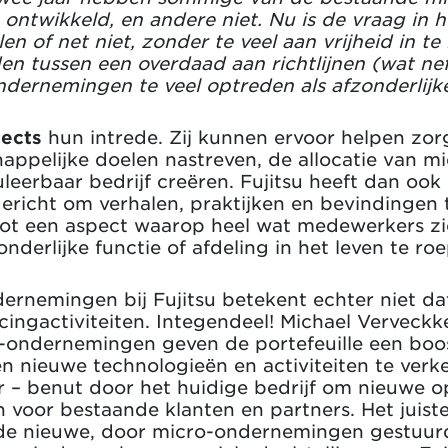
ontwikkeld, en andere niet. Nu is de vraag in 
n of net niet, zonder te veel aan vrijheid in te
den tussen een overdaad aan richtlijnen (wat nef
ernemingen te veel optreden als afzonderlijke
tects
hun intrede. Zij kunnen ervoor helpen zor
pelijke doelen nastreven, de allocatie van m
eerbaar bedrijf creëren. Fujitsu heeft dan oo
ericht om verhalen, praktijken en bevindingen 
tot een aspect waarop heel wat medewerkers zi
nderlijke functie of afdeling in het leven te ro
ernemingen bij Fujitsu betekent echter niet dat
rcingactiviteiten. Integendeel! Michael Verveck
-ondernemingen geven de portefeuille een boos
n nieuwe technologieën en activiteiten te verk
r – benut door het huidige bedrijf om nieuwe o
 voor bestaande klanten en partners. Het juist
de nieuwe, door micro-ondernemingen gestuurde