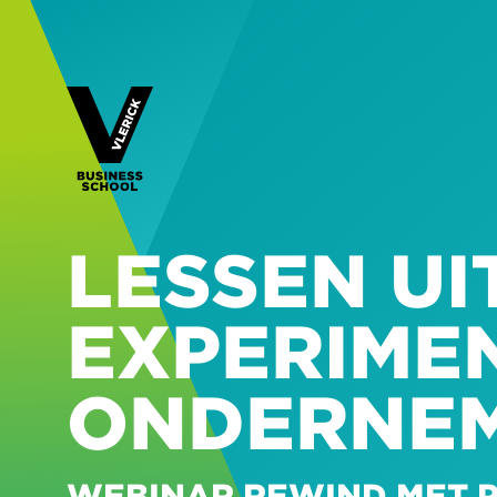
LESSEN UI
EXPERIME
ONDERNE
WEBINAR REWIND MET P