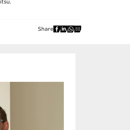
itsu.
Share