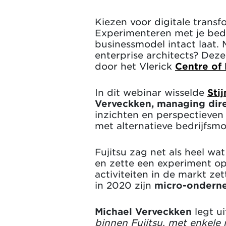
Kiezen voor digitale transf
Experimenteren met je bedri
businessmodel intact laat.
enterprise architects? De
door het Vlerick
Centre of 
In dit webinar wisselde
Sti
Verveckken, managing dire
inzichten en perspectieven
met alternatieve bedrijfsmo
Fujitsu zag net als heel w
en zette een experiment op
activiteiten in de markt ze
in 2020 zijn
micro-ondern
Michael Verveckken
legt ui
binnen Fujitsu, met enkel