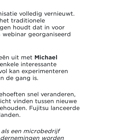
isatie volledig vernieuwt.
het traditionele
ngen houdt dat in voor
n webinar georganiseerd
eën uit met
Michael
enkele interessante
vol kan experimenteren
an de gang is.
ehoeften snel veranderen,
icht vinden tussen nieuwe
 behouden. Fujitsu lanceerde
landen.
ls een microbedrijf
ondernemingen worden