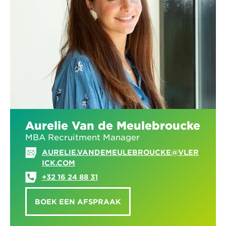
Aurelie Van de Meulebroucke
MBA Recruitment Manager
AURELIE.VANDEMEULEBROUCKE@VLER
ICK.COM
+32 16 24 88 31
BOEK EEN AFSPRAAK