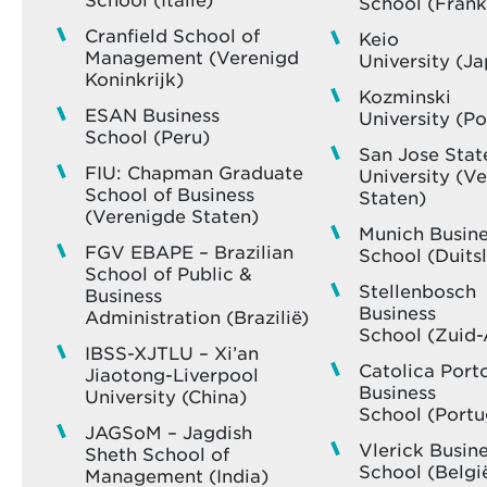
School (Frank
Cranfield School of
Keio
Management (Verenigd
University (J
Koninkrijk)
Kozminski
ESAN Business
University (Po
School (Peru)
San Jose Stat
FIU: Chapman Graduate
University (V
School of Business
Staten)
(Verenigde Staten)
Munich Busine
FGV EBAPE – Brazilian
School (Duits
School of Public &
Stellenbosch
Business
Business
Administration (Brazilië)
School (Zuid-
IBSS-XJTLU – Xi’an
Catolica Port
Jiaotong-Liverpool
Business
University (China)
School (Portu
JAGSoM – Jagdish
Vlerick Busin
Sheth School of
School (Belgi
Management (India)