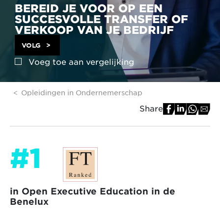
BEREID JE VOOR OP EEN
SUCCESVOLLE TRANSFER OF
VERKOOP VAN JE BEDRIJF
VOLG
Voeg toe aan
vergelijking
Opleidingen in Ondernemerschap
Share
#1
in Open Executive Education in de
Benelux