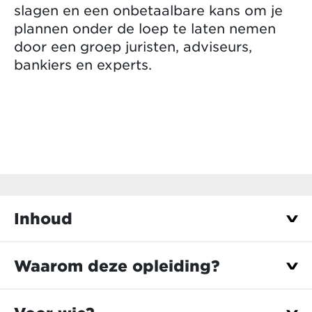
slagen en een onbetaalbare kans om je
plannen onder de loep te laten nemen
door een groep juristen, adviseurs,
bankiers en experts.
Inhoud
De opleiding KMO-overdracht mikt op de
Waarom deze opleiding?
essentiële inzichten om een soepele transfer of
verkoop van je bedrijf voor mekaar te krijgen.
Weet de juiste vragen te stellen — en begrijp