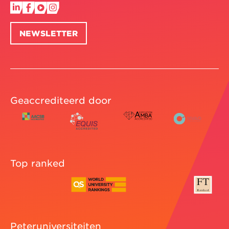
Module 5: Optioneel — Transfer en
verkoop van een familiebedrijf
NEWSLETTER
Snap hoe je conflicten kunt vermijden
Ontdek hoe je een family governance-
structuur opzet
Bepaal wie welke rol op zich neemt
Geaccrediteerd door
Onderzoek of private equity een optie is
Weet aan wie je jouw bedrijf verkoopt — en
waarom
Doorgrond opvolging en estate planning en
begrijp de fiscale gevolgen van
Top ranked
familieoverdracht
Verken vermogensbeheer op lange termijn
Module 6: Feedback van experts op jouw
plan
Peteruniversiteiten