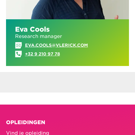
Eva Cools
Research manager
EVA.COOLS@VLERICK.COM
+32 9 210 97 78
OPLEIDINGEN
Vind je opleiding