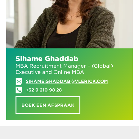
Sihame Ghaddab
MBA Recruitment Manager – (Global)
Executive and Online MBA
SIHAME.GHADDAB@VLERICK.COM
+32 9 210 98 28
BOEK EEN AFSPRAAK