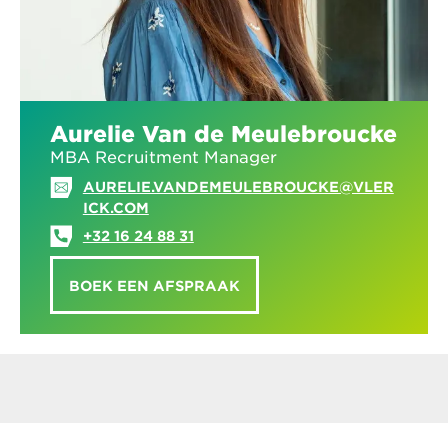
Aurelie Van de Meulebroucke
MBA Recruitment Manager
AURELIE.VANDEMEULEBROUCKE@VLER
ICK.COM
+32 16 24 88 31
BOEK EEN AFSPRAAK