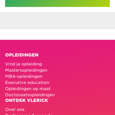
OPLEIDINGEN
Vind je opleiding
Mastersopleidingen
MBA-opleidingen
Executive education
Opleidingen op maat
Doctoraatsopleidingen
ONTDEK VLERICK
Over ons