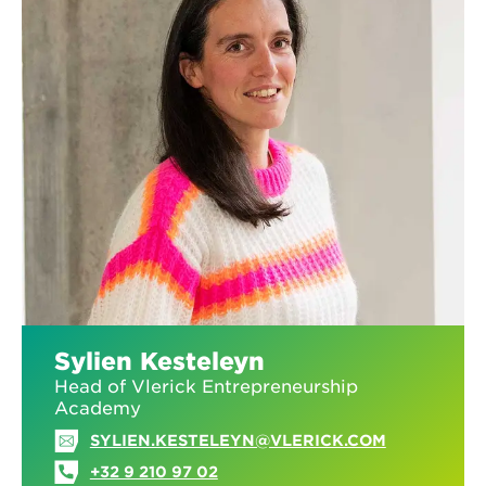
Sylien Kesteleyn
Head of Vlerick Entrepreneurship
Academy
SYLIEN.KESTELEYN@VLERICK.COM
+32 9 210 97 02