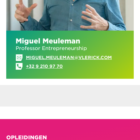
Miguel Meuleman
Professor Entrepreneurship
MIGUEL.MEULEMAN@VLERICK.COM
+32 9 210 97 70
OPLEIDINGEN