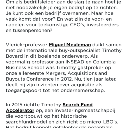
Om als bedrijfsleider aan de slag te gaan hoef je
niet noodzakelijk je eigen bedrijf op te richten.
Je kunt ook een bedrijf overnemen. Maar hoe
vaak komt dat voor? En wat zijn de voor- en
nadelen voor toekomstige CEO’s, investeerders
en tussenpersonen?
Vlerick-professor
Miguel Meuleman
duikt samen
met de internationale buy-outspecialist Timothy
Bovard in dit boeiende onderwerp. Als
voormalig professor aan INSEAD en Columbia
Business School was Timothy gastpreker op
onze allereerste Mergers, Acquisitions and
Buyouts Conference in 2012. Nu, tien jaar later,
deelt hij zijn inzichten over acquisitie als
toegangspoort tot het ondernemerschap.
In 2015 richtte Timothy
Search Fund
Accelerator
op, een investeringsmaatschappij
die voortbouwt op het historische
searchfundmodel en zich richt op micro-LBO’s.
Het bedrijf koppelt getalenteerde potentiële