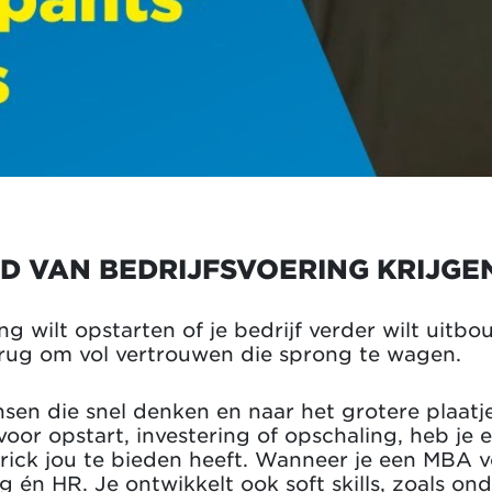
LD VAN BEDRIJFSVOERING KRIJGE
g wilt opstarten of je bedrijf verder wilt uit
e rug om vol vertrouwen die sprong te wagen.
en die snel denken en naar het grotere plaatje
oor opstart, investering of opschaling, heb je 
ick jou te bieden heeft. Wanneer je een MBA volg
ng én HR. Je ontwikkelt ook soft skills, zoals o