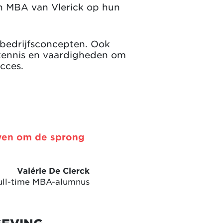
en MBA van Vlerick op hun
 bedrijfsconcepten. Ook
e kennis en vaardigheden om
ucces.
wen om de sprong
Valérie De Clerck
ull-time MBA-alumnus