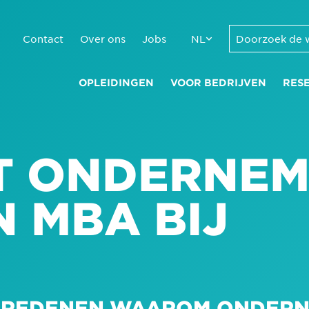
Contact
Over ons
Jobs
NL
OPLEIDINGEN
VOOR BEDRIJVEN
RES
T ONDERNEM
N MBA BIJ
TE REDENEN WAAROM ONDER