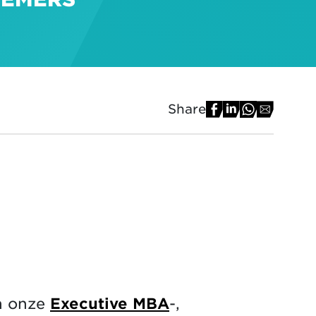
Share
n onze
Executive MBA
-,