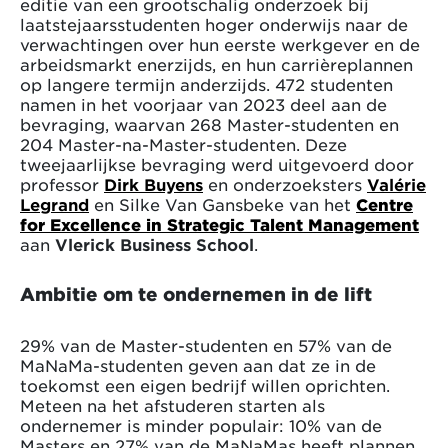
editie van een grootschalig onderzoek bij
laatstejaarsstudenten hoger onderwijs naar de
verwachtingen over hun eerste werkgever en de
arbeidsmarkt enerzijds, en hun carrièreplannen
op langere termijn anderzijds. 472 studenten
namen in het voorjaar van 2023 deel aan de
bevraging, waarvan 268 Master-studenten en
204 Master-na-Master-studenten. Deze
tweejaarlijkse bevraging werd uitgevoerd door
professor
Dirk Buyens
en onderzoeksters
Valérie
Legrand
en Silke Van Gansbeke van het
Centre
for Excellence in Strategic Talent Management
aan
Vlerick Business School
.
Ambitie om te ondernemen in de lift
29% van de Master-studenten en 57% van de
MaNaMa-studenten geven aan dat ze in de
toekomst een eigen bedrijf willen oprichten.
Meteen na het afstuderen starten als
ondernemer is minder populair: 10% van de
Masters en 27% van de MaNaMas heeft plannen