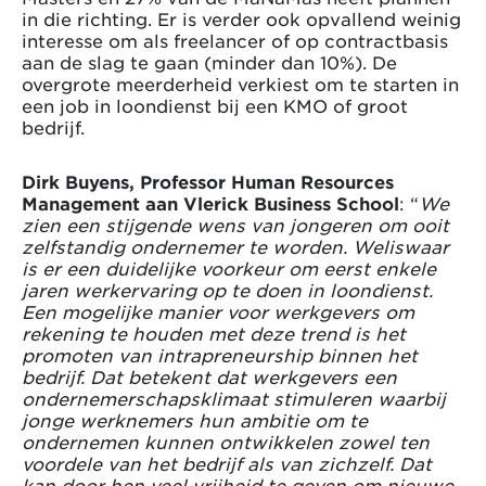
in die richting. Er is verder ook opvallend weinig
interesse om als freelancer of op contractbasis
aan de slag te gaan (minder dan 10%). De
overgrote meerderheid verkiest om te starten in
een job in loondienst bij een KMO of groot
bedrijf.
Dirk Buyens, Professor Human Resources
Management aan Vlerick Business School
: “
We
zien een stijgende wens van jongeren om ooit
zelfstandig ondernemer te worden. Weliswaar
is er een duidelijke voorkeur om eerst enkele
jaren werkervaring op te doen in loondienst.
Een mogelijke manier voor werkgevers om
rekening te houden met deze trend is het
promoten van intrapreneurship binnen het
bedrijf. Dat betekent dat werkgevers een
ondernemerschapsklimaat stimuleren waarbij
jonge werknemers hun ambitie om te
ondernemen kunnen ontwikkelen zowel ten
voordele van het bedrijf als van zichzelf. Dat
kan door hen veel vrijheid te geven om nieuwe