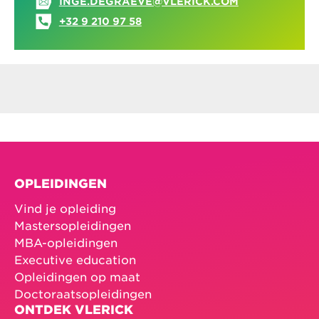
INGE.DEGRAEVE@VLERICK.COM
+32 9 210 97 58
OPLEIDINGEN
Vind je opleiding
Mastersopleidingen
MBA-opleidingen
Executive education
Opleidingen op maat
Doctoraatsopleidingen
ONTDEK VLERICK