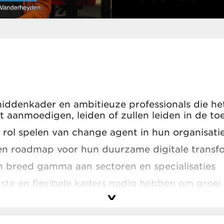
middenkader en ambitieuze professionals die het
t aanmoedigen, leiden of zullen leiden in de t
e rol spelen van change agent in hun organisati
n roadmap voor hun duurzame digitale transfo
en breed gamma aan sectoren en specialisaties
ste en flexibele kaders nodig hebben om groei
elkomden we deelnemers van bedrijven zoals: