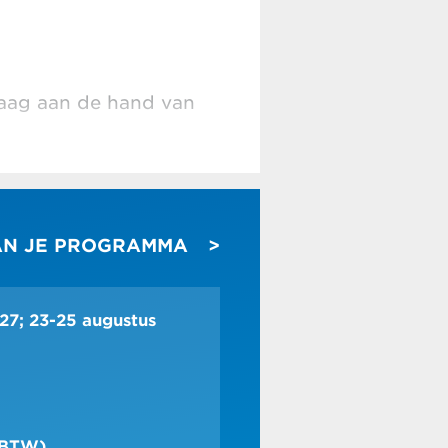
daag aan de hand van
en door de digital
AN JE PROGRAMMA
eranderende klanten
27; 23-25 augustus
% BTW)