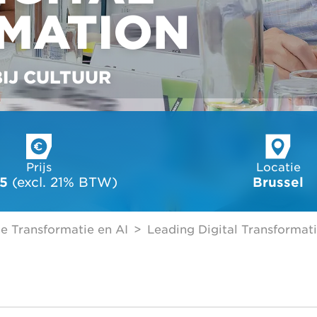
MATION
IJ CULTUUR
Prijs
Locatie
5
 (excl. 21% BTW)
Brussel
le Transformatie en AI
Leading Digital Transformat