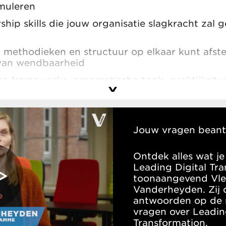
imuleren
hip skills die jouw organisatie slagkracht zal g
, methodieken en structuur op elkaar kunt afs
van wendbaarheid
e frameworks, pragmatische tools, praktijksitu
 terug van de werkplek en focus op de toekomst
Jouw vragen bean
Ontdek alles wat j
Leading Digital Tr
toonaangevend Vler
Vanderheyden. Zij d
antwoorden op de 
vragen over Leadin
Transformation.