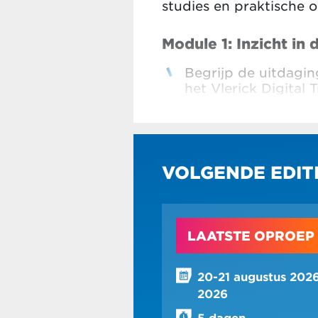
studies en praktische 
Module 1: Inzicht in
Begrijp de uitdagin
het Vlerick Digital
Ontdek de mindset 
transformation ener
Module 2: Ontdek h
VOLGENDE EDIT
Weet hoe je moet r
Ontwikkel de radar 
LAATSTE OPROEP
Module 3: Omarm he
Ontdek hoe je het c
20-21 augustus 2026
2026
Begrijp hoe je nieu
5 dagen