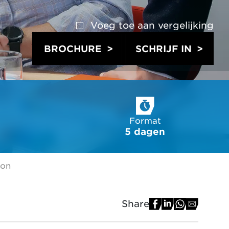
Voeg toe aan
vergelijking
BROCHURE
SCHRIJF IN
Format
5 dagen
ion
Share