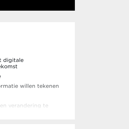
 digitale
oekomst
e
rmatie willen tekenen
 en verandering te