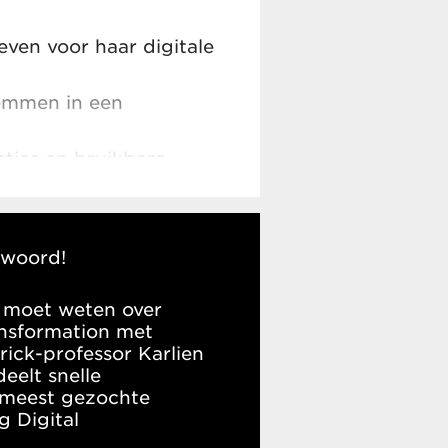
even voor haar digitale
temmen in een
aties en bruikbare
 van je bedrijf
twoord!
e moet weten over
ansformation met
ick-professor Karlien
eelt snelle
meest gezochte
g Digital