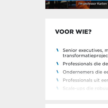
VOOR WIE?
Senior executives, 
transformatieprojec
Professionals die d
Ondernemers die ee
Professionals uit e
Scale-ups die robuu
creëeren
In vorige edities verw