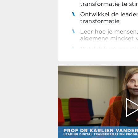
transformatie te st
Ontwikkel de leaders
transformatie
Leer hoe je mensen
algemene mindset 
Ontdek best-practic
inzichten
Neem even een stap