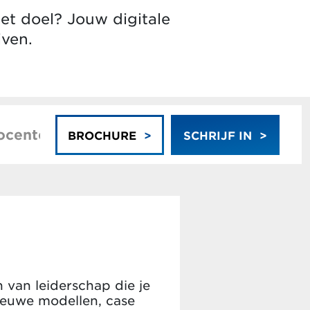
Het doel? Jouw digitale
jven.
ocenten
BROCHURE
SCHRIJF IN
 van leiderschap die je
ieuwe modellen, case