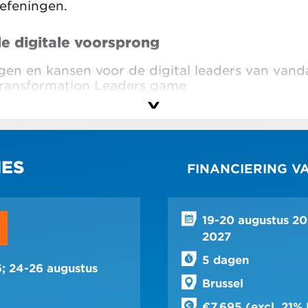
oefeningen.
 de digitale voorsprong
gen en kansen voor de digital leaders van van
 Transformation Leaders game
en benaderingen die je organisatie moet omarm
gy scan uit te voeren
oe je opkomende kansen kunt spotten
IES
FINANCIERING V
eageren op nieuwe technologie, disruptie en v
om kansen te spotten bij jezelf en anderen
19-20 augustus 20
2027
t experiment
5 dagen
o-creatieve talent van je teams ontketent
; 24-26 augustus
Brussel
we oplossingen creëert dankzij experiment
€7.695 (excl. 21