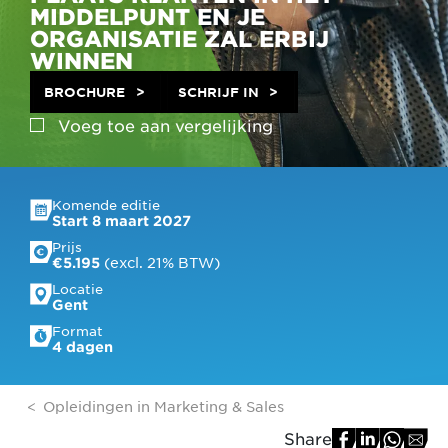
MIDDELPUNT EN JE
ORGANISATIE ZAL ERBIJ
WINNEN
BROCHURE
SCHRIJF IN
Voeg toe aan
vergelijking
Komende editie
Start 8 maart 2027
Prijs
 (excl. 21% BTW)
€5.195
Locatie
Gent
Format
4 dagen
Opleidingen in Marketing & Sales
Share