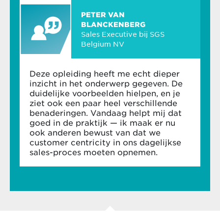
ontwikkelt
PETER VAN
Verken succesvolle strategieën om interne
BLANCKENBERG
weerstand tegen te gaan en zo innovatie uit
Sales Executive bij SGS
te dragen
Belgium NV
Ontdek hoe je een cultuur van innovatie,
samenwerking en durf creëert
Deze opleiding heeft me echt dieper
Module 5: Waarde creëren via innovatieve
inzicht in het onderwerp gegeven. De
prijszetting
duidelijke voorbeelden hielpen, en je
ziet ook een paar heel verschillende
benaderingen. Vandaag helpt mij dat
Bepaal een value-based pricing strategie in
goed in de praktijk — ik maak er nu
lijn met je bedrijfsdoelen
ook anderen bewust van dat we
Leer de waarde van interacties met klanten
customer centricity in ons dagelijkse
te maximaliseren
sales-proces moeten opnemen.
Ontdek hoe start-up pricing en digital
natives gevestigde bedrijven kunnen
inspireren
Klankbordsessie (halve dag): til jouw
businessstrategie een niveau hoger