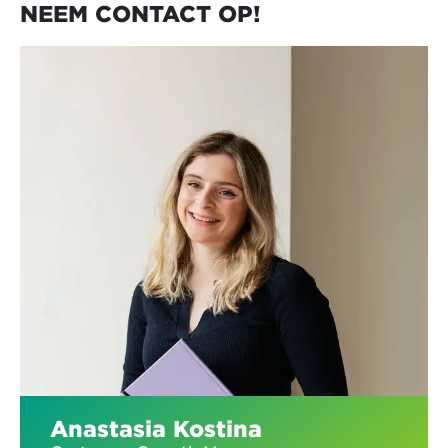
NEEM CONTACT OP!
Pas je nieuwe inzichten toe op je eigen
project
Stel jouw uitdaging voor aan de Vlerick-
experten en mede-deelnemers en krijg
waardevolle feedback
Ontdek hoe andere professionals en
organisaties vergelijkbare vragen en
uitdagingen aanpakken
Anastasia Kostina