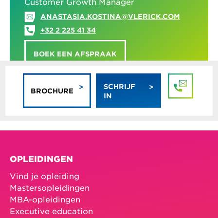
Customer Growth Manager
ANASTASIA.KOSTINA@VLERICK.COM
+32 2 225 41 34
BOEK EEN AFSPRAAK
SCHRIJF
BROCHURE
IN
OPLEIDINGEN
Vind je opleiding
Mastersopleidingen
MBA-opleidingen
Executive education