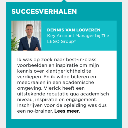
Frank Goedertier
digitale communicatie en
Professor of Marketing
marketingcampagnes
SUCCESVERHALEN
Module 3: Customer journey thinking
DENNIS VAN LOOVEREN
Frank Goedertier
heeft een passie voor
Verdiep je inzicht in klantenpsychologie
Key Account Manager bij The
marketing, customer journey management,
door met een andere bril te kijken naar de
LEGO Group®
merkstrategie en publiek spreken met impact.
customer journey
Ervaar hoe digitale technologie een product
Katleen De Stobbeleir
Ik was op zoek naar best-in-class
of dienst dichter bij je klanten brengt en een
Professor of Leadership
voorbeelden en inspiratie om mijn
concurrentievoordeel creëert
kennis over klantgerichtheid te
Verken voorbeelden uit de praktijk van een
verdiepen. En ik wilde bijleren en
succesvolle customer journey-aanpak,
meedraaien in een academische
Katleen De Stobbeleir
is geïnspireerd door
gebaseerd op artificiële intelligentie (AI) en
omgeving. Vlerick heeft een
leiders die opstaan en spreken - en
big data
uitstekende reputatie qua academisch
gepassioneerd door zij die de moed hebben om
niveau, inspiratie en engagement.
te gaan zitten en luisteren.
Module 4: Een klant- en innovatiegerichte
Inschrijven voor de opleiding was dus
cultuur
een no-brainer.
Lees meer
.
Ontdek hoe je een klantgerichte cultuur