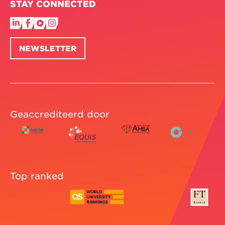
STAY CONNECTED
Analyseer de maturiteit van jouw organisatie
aan de hand van het '4 levels of maturity'
model
Opbouw
NEWSLETTER
Dit online leertraject combineert verschillende
formats: video, interviews, vragenlijsten, case
studies en praktijkvoorbeelden — inclusief
achtergrondlectuur en vragen die helpen om je
ervaring kritisch tegen het licht te houden.
Geaccrediteerd door
Daarna krijg je de kans om meteen woorden in
daden om te zetten. Het doel? Dat jij aan
vertrouwen wint om strategische keuzes te
verdedigen en door te duwen.
Top ranked
Je kan eender wanneer met Essentials in
Strategy beginnen en leren waar en wanneer het
je uitkomt. Je bent 10 tot 12 uur bezig om de
opleiding af te ronden en die tijd kan je spreiden